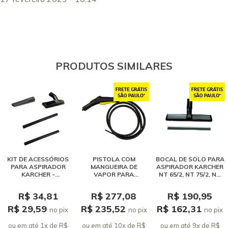
PRODUTOS SIMILARES
KIT DE ACESSÓRIOS
PISTOLA COM
BOCAL DE SOLO PARA
PARA ASPIRADOR
MANGUEIRA DE
ASPIRADOR KARCHER
KARCHER -
VAPOR PARA
NT 65/2, NT 75/2, NT
PROLONGADOR,
LIMPADORA A VAPOR
90/2
BOCAL DE SOLO E
R$ 34,81
R$ 277,08
R$ 190,95
BOCAL DE CANTOS
R$ 29,59
R$ 235,52
R$ 162,31
no pix
no pix
no pix
ou em até 1x de R$
ou em até 10x de R$
ou em até 9x de R$