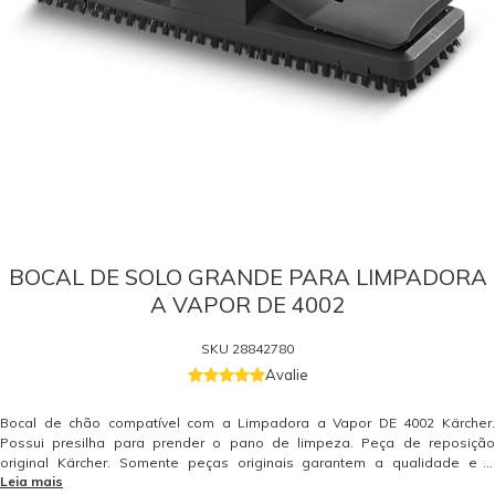
BOCAL DE SOLO GRANDE PARA LIMPADORA
A VAPOR DE 4002
SKU
28842780
Avalie
Bocal de chão compatível com a Limpadora a Vapor DE 4002 Kärcher.
Possui presilha para prender o pano de limpeza. Peça de reposição
original Kärcher. Somente peças originais garantem a qualidade e a
Leia mais
segurança do equipamento e do operador. Caso tenha dúvidas consulte-