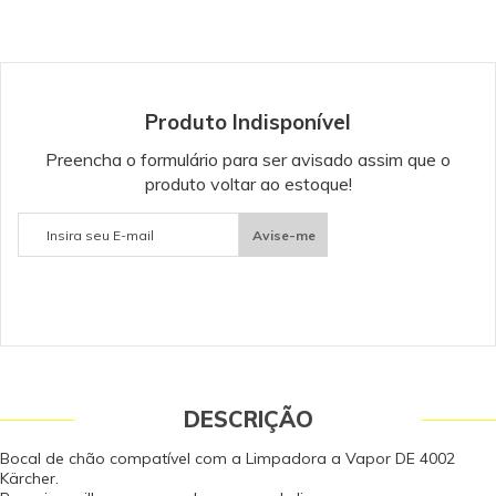
nos. Itens Inclusos 01 Bocal de Chão para Limpadora a Vapor DE 4002
Kärcher Dados Técnicos Peso (kg): 0.6 Dimensões (mm) (CxLxA): 305 x 180 x
125 Garantia - Garantia: 3 meses.
Produto Indisponível
Preencha o formulário para ser avisado assim que o
produto voltar ao estoque!
Avise-me
DESCRIÇÃO
Bocal de chão compatível com a Limpadora a Vapor DE 4002
Kärcher.