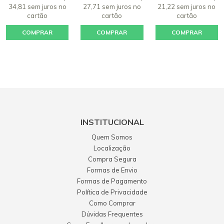
34,81 sem juros
no
27,71 sem juros
no
21,22 sem juros
no
cartão
cartão
cartão
COMPRAR
COMPRAR
COMPRAR
INSTITUCIONAL
Quem Somos
Localização
Compra Segura
Formas de Envio
Formas de Pagamento
Política de Privacidade
Como Comprar
Dúvidas Frequentes