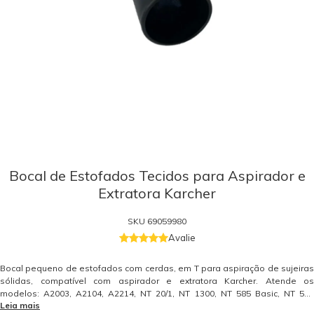
Bocal de Estofados Tecidos para Aspirador e
Extratora Karcher
SKU
69059980
Avalie
Bocal pequeno de estofados com cerdas, em T para aspiração de sujeiras
sólidas, compatível com aspirador e extratora Karcher. Atende os
modelos: A2003, A2104, A2214, NT 20/1, NT 1300, NT 585 Basic, NT 585
Leia mais
Turbo, NT 2000, NT 3000, Puzzi 4/15, Puzzi 4/20, Puzzi 4/30. O diâmetro do