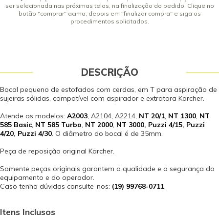
ser selecionada nas próximas telas, na finalização do pedido. Clique no
botão "comprar" acima, depois em "finalizar compra" e siga os
procedimentos solicitados.
DESCRIÇÃO
Bocal pequeno de estofados com cerdas, em T para aspiração de
sujeiras sólidas, compatível com aspirador e extratora Karcher.
Atende os modelos:
A2003
, A2104, A2214,
NT 20/1
,
NT 1300
,
NT
585 Basic
,
NT 585 Turbo
,
NT 2000
,
NT 3000
,
Puzzi 4/15
,
Puzzi
4/20
,
Puzzi 4/30
. O diâmetro do bocal é de 35mm.
Peça de reposição original Kärcher.
Somente peças originais garantem a qualidade e a segurança do
equipamento e do operador.
Caso tenha dúvidas consulte-nos:
(19) 99768-0711
.
Itens Inclusos