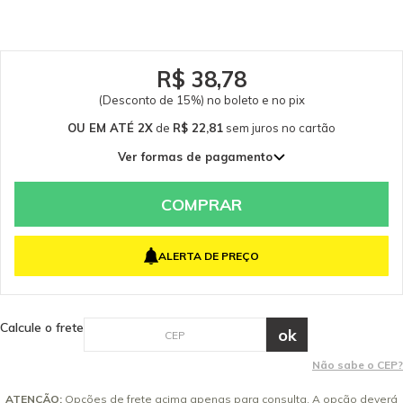
bocal é de 35mm. Peça de reposição original Kärcher. Somente peças
originais garantem a qualidade e a segurança do equipamento e do
operador. Caso tenha dúvidas consulte-nos: (19) 99768-0711. Itens Inclusos
01 Bocal Pequeno de Estofados em T para Aspirador e Extratora Kärcher
Garantia - Garantia: 3 meses.
R$ 38,78
(Desconto de 15%) no boleto e no pix
OU EM ATÉ 2X
de
R$ 22,81
sem juros
no cartão
Ver formas de pagamento
1x de R$ 45,62 sem juros
2x de R$ 22,81 sem juros
COMPRAR
ALERTA DE PREÇO
Calcule o frete
Não sabe o CEP?
ATENÇÃO:
Opções de frete acima apenas para consulta. A opção deverá