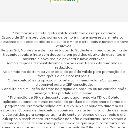
* Promoção de frete grátis válida conforme as regras abaixo:
Estado de SP em pedidos acima de cento e vinte e nove reais e frete com
desconto em pedidos abaixo de cento e vinte e oito reais e noventa e nove
centavos.
Região Sul, Nordeste e demais estados do Sudeste em pedidos acima de
trezentos reais e frete com desconto em pedidos abaixo de duzentos e
noventa e nove reais e noventa e nove centavos.
Demais regiões disponibilizamos opções com fretes diferenciados e
reduzidos.
Valor máximo do item ou valor total do pedido válido para promoção de
frete grátis é de cinco mil reais.
O desconto já está aplicado no frete com menor valor e/ou quando
disponível para o CEP consultado.
Consulte na simulação do frete na página do produto ou no carrinho após
inserção dos produtos no mesmo.
* Promoção de 5% de desconto para pagamento via PIX ou Boleto,
aplicada automaticamente no valor do produto ao selecionar a forma de
pagamento. Promoção válida até 31/12/2026 ou enquanto durarem os
estoques. Cupons de desconto disponíveis no site tem o valor de dez reais
e são válidos para compras acima de cento e noventa e nove reais e até
24h após o recebimento. Promoções não são cumulativas. Reservamos o
direito de cancelar sem aviso prévio pedidos que sejam caracterizados
compra por atacado, ou seja, compra de mais de 5 itens iguais. Todas as