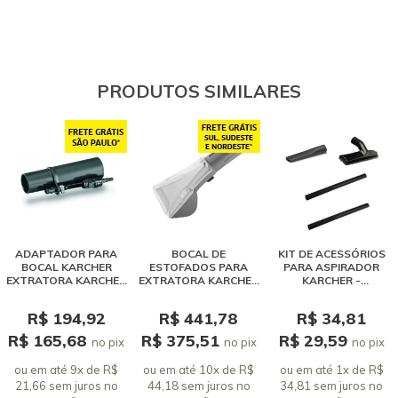
PRODUTOS SIMILARES
ADAPTADOR PARA
BOCAL DE
KIT DE ACESSÓRIOS
BOCAL KARCHER
ESTOFADOS PARA
PARA ASPIRADOR
EXTRATORA KARCHER
EXTRATORA KARCHER
KARCHER -
SE 4001 / PUZZI
PUZZI 10/1
PROLONGADOR,
BOCAL DE SOLO E
R$ 194,92
R$ 441,78
R$ 34,81
BOCAL DE CANTOS
R$ 165,68
R$ 375,51
R$ 29,59
no pix
no pix
no pix
ou em até 9x de R$
ou em até 10x de R$
ou em até 1x de R$
21,66 sem juros
no
44,18 sem juros
no
34,81 sem juros
no