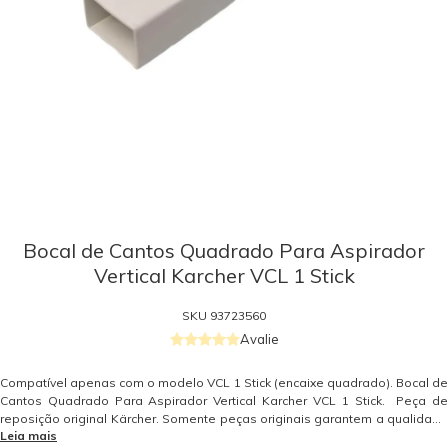
Bocal de Cantos Quadrado Para Aspirador
Vertical Karcher VCL 1 Stick
SKU
93723560
Avalie
Compatível apenas com o modelo VCL 1 Stick (encaixe quadrado). Bocal de
Cantos Quadrado Para Aspirador Vertical Karcher VCL 1 Stick. Peça de
reposição original Kärcher. Somente peças originais garantem a qualidade
Leia mais
e a segurança do equipamento e do operador. Caso tenha dúvidas