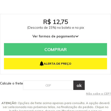
consulte-nos: (19) 99768-0711. Itens Inclusos 01 Bocal de Cantos Quadrado
Para Aspirador Vertical Karcher VCL 1 Stick Garantia - Garantia: 3 meses.
R$ 12,75
(Desconto de 15%) no boleto e no pix
Ver formas de pagamento
COMPRAR
ALERTA DE PREÇO
Calcule o frete
Não sabe o CEP?
ATENÇÃO:
Opções de frete acima apenas para consulta. A opção deverá
ser selecionada nas próximas telas, na finalização do pedido. Clique no
botão "comprar" acima, depois em "finalizar compra" e siga os