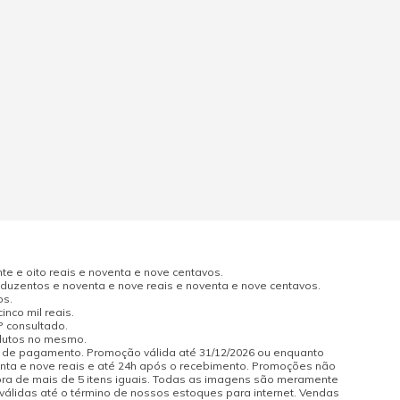
e e oito reais e noventa e nove centavos.
uzentos e noventa e nove reais e noventa e nove centavos.
os.
nco mil reais.
P consultado.
odutos no mesmo.
a de pagamento. Promoção válida até 31/12/2026 ou enquanto
enta e nove reais e até 24h após o recebimento. Promoções não
pra de mais de 5 itens iguais. Todas as imagens são meramente
 válidas até o término de nossos estoques para internet. Vendas