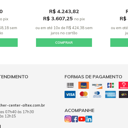
0
R$ 4.243,82
R$ 3.607,25
R$
o pix
no pix
 68,18 sem
ou em até 10x de R$ 424,38 sem
ou em até
ão
juros
no cartão
j
COMPRAR
TENDIMENTO
FORMAS DE PAGAMENTO
er-center-altex.com.br
ACOMPANHE
das 07h40 às 17h30
 às 12h15