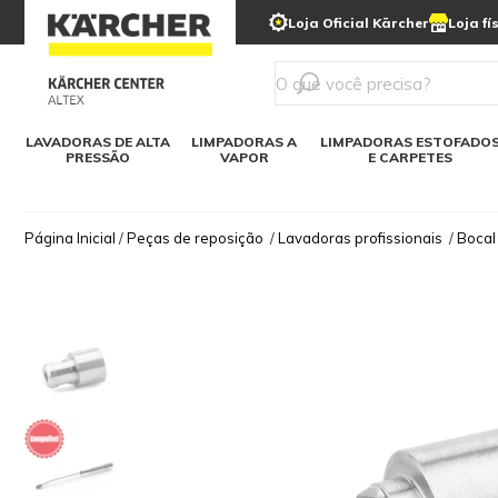
municipais
Limpeza com gelo seco
Loja Oficial Kärcher
Loja fí
Detergentes
Lavadora
Kärcher para o lar
Soluções digitais
Linha a bateria
Varredeir
Todos mod
LAVADORAS DE ALTA
LIMPADORAS A
LIMPADORAS ESTOFADO
PRESSÃO
VAPOR
E CARPETES
Página Inicial
/
Peças de reposição
/
Lavadoras profissionais
/
Bocal