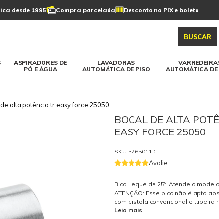
Limpeza de painel
sica desde 1995
Compra parcelada
Desconto no PIX e boleto
s automática
Linha a bateria
Varredeiras automática
Detergentes
solar
as automática
Aspiradores de pó e água
BUSCAR
elos karcher
Todos modelos karcher
S
ASPIRADORES DE
LAVADORAS
VARREDEIRA
PÓ E ÁGUA
AUTOMÁTICA DE PISO
AUTOMÁTICA DE 
 de alta potência tr easy force 25050
BOCAL DE ALTA POTÊ
EASY FORCE 25050
SKU
57650110
Avalie
Bico Leque de 25º. Atende o modelo
ATENÇÃO: Esse bico não é apto ao
com pistola convencional e tubeira 
Leia mais
COMPATÍVEL COM A TUBEIRA DE R