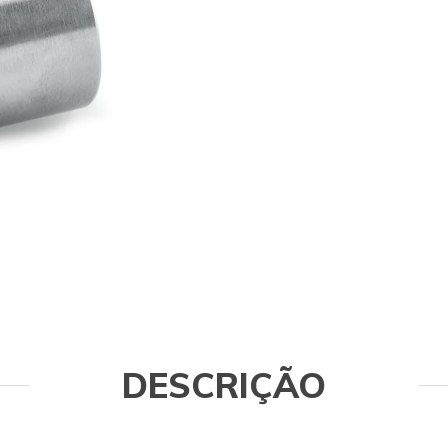
MODELO EASY FORCE TR (CINZA). Na
verifique através do WhatsApp aba
equipamento compatível antes da 
de reposição original Kärcher. Som
originais garantem a qualidade e a
equipamento e do operador. Caso 
consulte-nos: (19) 99768-0711. Itens
Bico TR Easy Force 25050 Garantia - 
meses conforme política do fabrica
DESCRIÇÃO