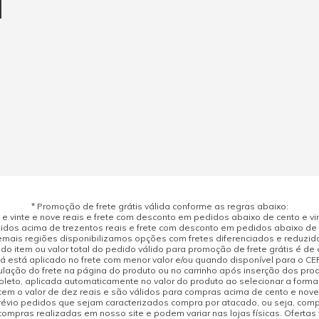
* Promoção de frete grátis válida conforme as regras abaixo:
 vinte e nove reais e frete com desconto em pedidos abaixo de cento e vint
dos acima de trezentos reais e frete com desconto em pedidos abaixo de d
mais regiões disponibilizamos opções com fretes diferenciados e reduzid
do item ou valor total do pedido válido para promoção de frete grátis é de ci
á está aplicado no frete com menor valor e/ou quando disponível para o CE
ulação do frete na página do produto ou no carrinho após inserção dos pr
leto, aplicada automaticamente no valor do produto ao selecionar a form
tem o valor de dez reais e são válidos para compras acima de cento e nov
prévio pedidos que sejam caracterizados compra por atacado, ou seja, com
compras realizadas em nosso site e podem variar nas lojas físicas. Ofertas