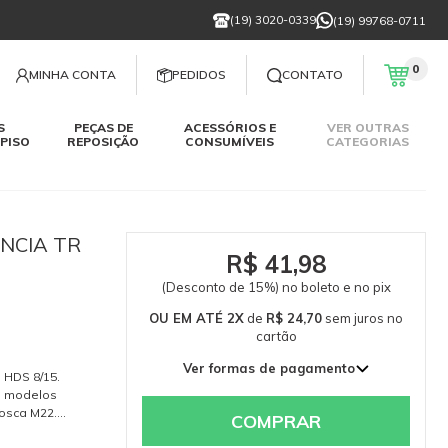
(19) 3020-0339
(19) 99768-0711
0
MINHA CONTA
PEDIDOS
CONTATO
S
PEÇAS DE
ACESSÓRIOS E
VER OUTRAS
PISO
REPOSIÇÃO
CONSUMÍVEIS
CATEGORIAS
NCIA TR
R$ 41,98
(Desconto de 15%) no boleto e no pix
OU EM ATÉ 2X
de
R$ 24,70
sem juros
no
cartão
Ver formas de pagamento
 HDS 8/15.
1x de R$ 49,39 sem juros
s modelos
rosca M22.
2x de R$ 24,70 sem juros
COMPRAR
OSCA CURTA