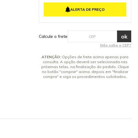
 dúvida,
ixo o
ALERTA DE PREÇO
compra. Peça
ente peças
 segurança do
tenha dúvidas
 Inclusos 01
Calcule o frete
Garantia: 3
nte
Não sabe o CEP?
ATENÇÃO:
Opções de frete acima apenas para
consulta. A opção deverá ser selecionada nas
próximas telas, na finalização do pedido. Clique
no botão "comprar" acima, depois em "finalizar
compra" e siga os procedimentos solicitados.