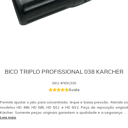
BICO TRIPLO PROFISSIONAL 038 KARCHER
SKU
47631330
Avalie
Permite ajustar o jato para concentrado, leque e baixa pressão. Atende os
modelos HD 498, HD 585, HD 5/11 e HD 5/12. Peça de reposição original
Kärcher. Somente peças originais garantem a qualidade e a segurança do
Leia mais
equipamento e do operador. Caso tenha dúvidas consulte-nos. Itens
Inclusos 01 Bico Triplo Profissional 038 Garantia - Garantia: 3 meses.