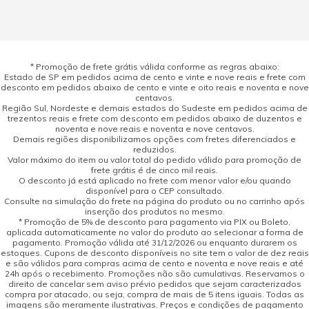
* Promoção de frete grátis válida conforme as regras abaixo:
Estado de SP em pedidos acima de cento e vinte e nove reais e frete com
desconto em pedidos abaixo de cento e vinte e oito reais e noventa e nove
centavos.
Região Sul, Nordeste e demais estados do Sudeste em pedidos acima de
trezentos reais e frete com desconto em pedidos abaixo de duzentos e
noventa e nove reais e noventa e nove centavos.
Demais regiões disponibilizamos opções com fretes diferenciados e
reduzidos.
Valor máximo do item ou valor total do pedido válido para promoção de
frete grátis é de cinco mil reais.
O desconto já está aplicado no frete com menor valor e/ou quando
disponível para o CEP consultado.
Consulte na simulação do frete na página do produto ou no carrinho após
inserção dos produtos no mesmo.
* Promoção de 5% de desconto para pagamento via PIX ou Boleto,
aplicada automaticamente no valor do produto ao selecionar a forma de
pagamento. Promoção válida até 31/12/2026 ou enquanto durarem os
estoques. Cupons de desconto disponíveis no site tem o valor de dez reais
e são válidos para compras acima de cento e noventa e nove reais e até
24h após o recebimento. Promoções não são cumulativas. Reservamos o
direito de cancelar sem aviso prévio pedidos que sejam caracterizados
compra por atacado, ou seja, compra de mais de 5 itens iguais. Todas as
imagens são meramente ilustrativas. Preços e condições de pagamento