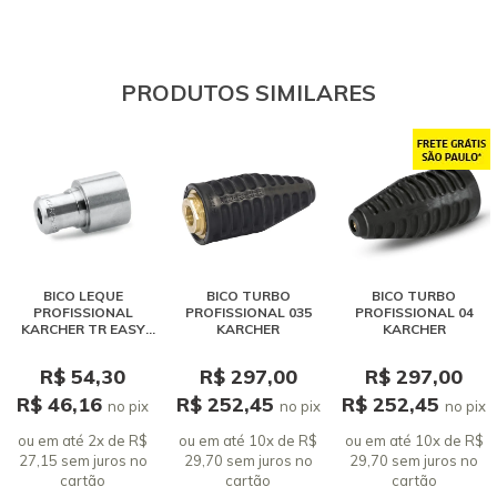
SERGIO BIANCHINI
Preencheu os requisitos
25 outubro 2018 - 12:11
PRODUTOS SIMILARES
e
e
26 outubro 2024 - 22:42
BICO LEQUE
BICO TURBO
BICO TURBO
PROFISSIONAL
PROFISSIONAL 035
PROFISSIONAL 04
KARCHER TR EASY
KARCHER
KARCHER
FORCE 25038
R$ 54,30
R$ 297,00
R$ 297,00
R$ 46,16
R$ 252,45
R$ 252,45
no pix
no pix
no pix
ou em até 2x de R$
ou em até 10x de R$
ou em até 10x de R$
27,15 sem juros
no
29,70 sem juros
no
29,70 sem juros
no
cartão
cartão
cartão