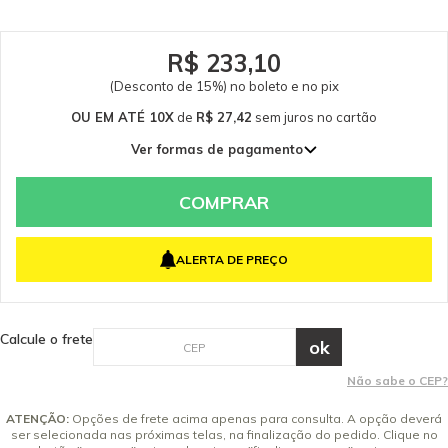
R$ 233,10
(Desconto de 15%) no boleto e no pix
OU EM ATÉ 10X
de
R$ 27,42
sem juros
no cartão
Ver formas de pagamento
1x de R$ 274,24 sem juros
2x de R$ 137,12 sem juros
COMPRAR
3x de R$ 91,41 sem juros
4x de R$ 68,56 sem juros
ALERTA DE PREÇO
5x de R$ 54,85 sem juros
6x de R$ 45,71 sem juros
7x de R$ 39,18 sem juros
Calcule o frete
8x de R$ 34,28 sem juros
9x de R$ 30,47 sem juros
Não sabe o CEP?
10x de R$ 27,42 sem juros
ATENÇÃO:
Opções de frete acima apenas para consulta. A opção deverá
ser selecionada nas próximas telas, na finalização do pedido. Clique no