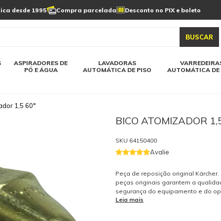
Limpeza de painel
sica desde 1995
Compra parcelada
Desconto no PIX e boleto
s automática
Linha a bateria
Varredeiras automática
Detergentes
solar
as automática
Aspiradores de pó e água
BUSCAR
elos karcher
Todos modelos karcher
S
ASPIRADORES DE
LAVADORAS
VARREDEIRA
PÓ E ÁGUA
AUTOMÁTICA DE PISO
AUTOMÁTICA DE 
ador 1,5 60°
BICO ATOMIZADOR 1,5
SKU
64150400
Avalie
Peça de reposição original Kärcher
peças originais garantem a qualida
segurança do equipamento e do op
Leia mais
tenha dúvidas consulte-nos: (19) 99