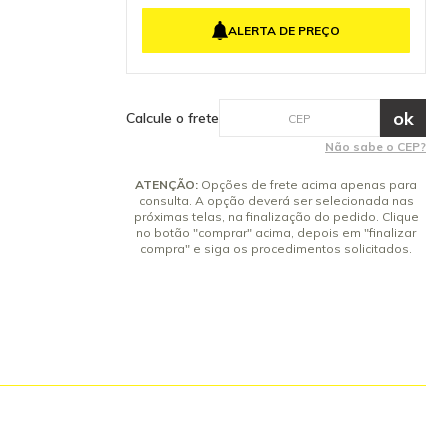
4x de R$ 76,33 sem juros
ALERTA DE PREÇO
5x de R$ 61,06 sem juros
6x de R$ 50,89 sem juros
7x de R$ 43,62 sem juros
8x de R$ 38,16 sem juros
Calcule o frete
9x de R$ 33,92 sem juros
Não sabe o CEP?
10x de R$ 30,53 sem juros
ATENÇÃO:
Opções de frete acima apenas para
consulta. A opção deverá ser selecionada nas
próximas telas, na finalização do pedido. Clique
no botão "comprar" acima, depois em "finalizar
compra" e siga os procedimentos solicitados.