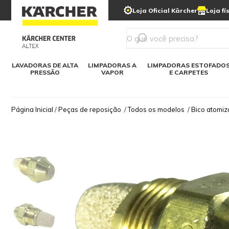
municipais
Limpeza com gelo seco
Loja Oficial Kärcher
Loja fí
Detergentes
Lavadora
Kärcher para o lar
Soluções digitais
Linha a bateria
Varredeir
Todos mod
LAVADORAS DE ALTA
LIMPADORAS A
LIMPADORAS ESTOFADO
PRESSÃO
VAPOR
E CARPETES
Página Inicial
/
Peças de reposição
/
Todos os modelos
/
Bico atomiz