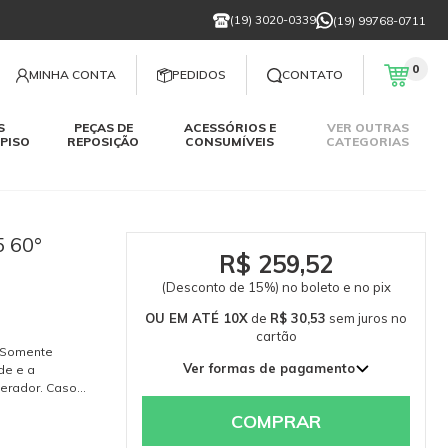
(19) 3020-0339
(19) 99768-0711
0
MINHA CONTA
PEDIDOS
CONTATO
S
PEÇAS DE
ACESSÓRIOS E
VER OUTRAS
PISO
REPOSIÇÃO
CONSUMÍVEIS
CATEGORIAS
 60°
R$ 259,52
(Desconto de 15%) no boleto e no pix
OU EM ATÉ 10X
de
R$ 30,53
sem juros
no
cartão
. Somente
Ver formas de pagamento
de e a
erador. Caso
1x de R$ 305,32 sem juros
768-0711.
2x de R$ 152,66 sem juros
COMPRAR
3x de R$ 101,77 sem juros