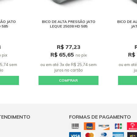
SÃO JATO
BICO DE ALTA PRESSÃO JATO
BICO DE A
 585
LEQUE 25038 HD 585
JA
3
R$ 77,23
R$ 65,65
R$
 pix
no pix
25,74 sem
ou em até 3x de R$ 25,74 sem
ou em até
ão
juros
no cartão
j
COMPRAR
TENDIMENTO
FORMAS DE PAGAMENTO