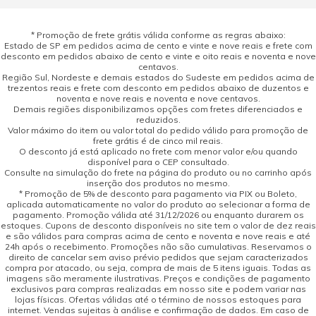
* Promoção de frete grátis válida conforme as regras abaixo:
Estado de SP em pedidos acima de cento e vinte e nove reais e frete com
desconto em pedidos abaixo de cento e vinte e oito reais e noventa e nove
centavos.
Região Sul, Nordeste e demais estados do Sudeste em pedidos acima de
trezentos reais e frete com desconto em pedidos abaixo de duzentos e
noventa e nove reais e noventa e nove centavos.
Demais regiões disponibilizamos opções com fretes diferenciados e
reduzidos.
Valor máximo do item ou valor total do pedido válido para promoção de
frete grátis é de cinco mil reais.
O desconto já está aplicado no frete com menor valor e/ou quando
disponível para o CEP consultado.
Consulte na simulação do frete na página do produto ou no carrinho após
inserção dos produtos no mesmo.
* Promoção de 5% de desconto para pagamento via PIX ou Boleto,
aplicada automaticamente no valor do produto ao selecionar a forma de
pagamento. Promoção válida até 31/12/2026 ou enquanto durarem os
estoques. Cupons de desconto disponíveis no site tem o valor de dez reais
e são válidos para compras acima de cento e noventa e nove reais e até
24h após o recebimento. Promoções não são cumulativas. Reservamos o
direito de cancelar sem aviso prévio pedidos que sejam caracterizados
compra por atacado, ou seja, compra de mais de 5 itens iguais. Todas as
imagens são meramente ilustrativas. Preços e condições de pagamento
exclusivos para compras realizadas em nosso site e podem variar nas
lojas físicas. Ofertas válidas até o término de nossos estoques para
internet. Vendas sujeitas à análise e confirmação de dados. Em caso de