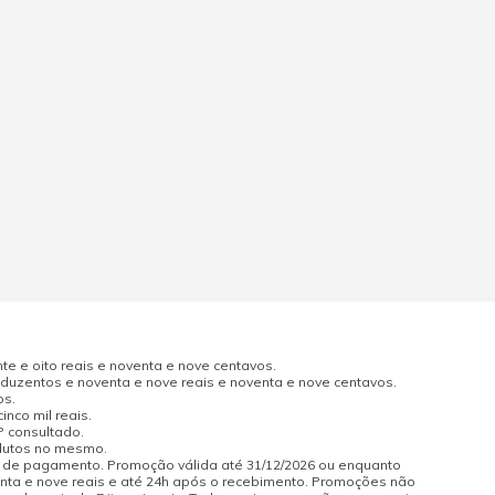
e e oito reais e noventa e nove centavos.
uzentos e noventa e nove reais e noventa e nove centavos.
os.
nco mil reais.
P consultado.
odutos no mesmo.
a de pagamento. Promoção válida até 31/12/2026 ou enquanto
enta e nove reais e até 24h após o recebimento. Promoções não