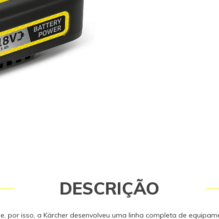
pressão, pensando sempre em prat
tecnologia. As baterias possuem: -
com tecnologia real time que perm
a autonomia da bateria. - Modo de
automático: Módulo automático gar
durabilidade da bateria. - Possui pr
que protege a bateria contra umida
de sobrecarga da bateria: Células i
que monitoram e protegem contra 
durante a autilização. - Rubustez: C
resistente a impactos. - Monitoram
temperature eficiente. - Bateria de Í
performance: Desempenho estável 
auto-descarregamento e sem efeito
Carregador NÃO incluso Dados técn
Nominal [V]: 18 Capacidade [Ah]: 2.
bateria [Wh]: 45 Peso bruto [kg]: 0
sem embalagem [mm]: 133,3 x 88,3 
de carregamento com carregador 80
Tempo de carregamento com carre
[min]: 78
DESCRIÇÃO
de e, por isso, a Kärcher desenvolveu uma linha completa de equipa