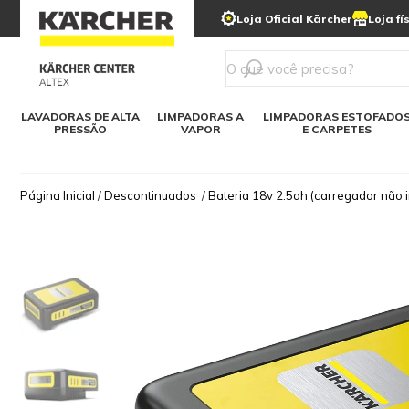
municipais
Limpeza com gelo seco
Loja Oficial Kärcher
Loja fí
Detergentes
Lavadora
Kärcher para o lar
Soluções digitais
Linha a bateria
Varredeir
Todos mod
LAVADORAS DE ALTA
LIMPADORAS A
LIMPADORAS ESTOFADO
PRESSÃO
VAPOR
E CARPETES
Página Inicial
/
Descontinuados
/
Bateria 18v 2.5ah (carregador não i