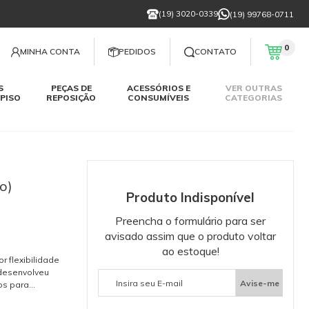
(19) 3020-0339
(19) 99768-0711
0
MINHA CONTA
PEDIDOS
CONTATO
S
PEÇAS DE
ACESSÓRIOS E
VER OUTRAS
PISO
REPOSIÇÃO
CONSUMÍVEIS
CATEGORIAS
o)
Produto Indisponível
Preencha o formulário para ser
avisado assim que o produto voltar
ao estoque!
r flexibilidade
 desenvolveu
Avise-me
os para
s de alta