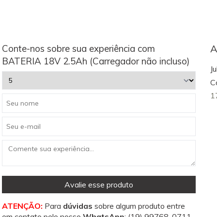
Conte-nos sobre sua experiência com
A
BATERIA 18V 2.5Ah (Carregador não incluso)
Ju
C
1
Avalie esse produto
ATENÇÃO:
Para
dúvidas
sobre algum produto entre
em contato pelo nosso
WhatsApp
:
(19) 99768-0711
.