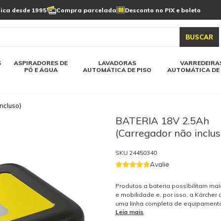
Limpeza de painel
sica desde 1995
Compra parcelada
Desconto no PIX e boleto
s automática
Linha a bateria
Varredeiras automática
Detergentes
solar
as automática
Aspiradores de pó e água
BUSCAR
elos karcher
Todos modelos karcher
S
ASPIRADORES DE
LAVADORAS
VARREDEIRA
PÓ E ÁGUA
AUTOMÁTICA DE PISO
AUTOMÁTICA DE 
ncluso)
BATERIA 18V 2.5Ah
(Carregador não inclus
SKU
24450340
Avalie
Produtos a bateria possibilitam maio
e mobilidade e, por isso, a Kärcher
uma linha completa de equipament
Leia mais
jardinagem, aspiradores e lavadora