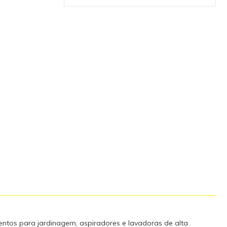
icidade e
 Display LCD
ite acompanhar
 carregamento
antindo a
oteção IPX5, o
de. - Proteção
nteligentes
sobrecargas
arcaça
ento de
on-Lítio de alta
com baixo
 memória. *
icos Tensão
5 Potência da
,500 Dimensões
x 50,1 Tempo
% [min]: 44
gador 100%
mentos para jardinagem, aspiradores e lavadoras de alta