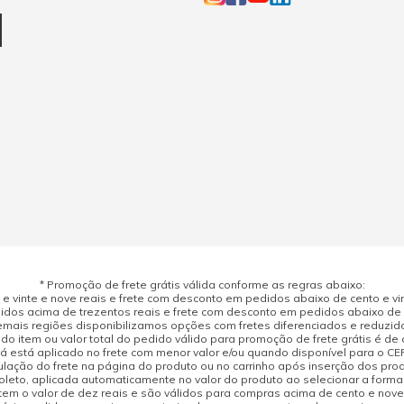
* Promoção de frete grátis válida conforme as regras abaixo:
 vinte e nove reais e frete com desconto em pedidos abaixo de cento e vint
dos acima de trezentos reais e frete com desconto em pedidos abaixo de d
mais regiões disponibilizamos opções com fretes diferenciados e reduzid
do item ou valor total do pedido válido para promoção de frete grátis é de ci
á está aplicado no frete com menor valor e/ou quando disponível para o CE
ulação do frete na página do produto ou no carrinho após inserção dos pr
leto, aplicada automaticamente no valor do produto ao selecionar a form
tem o valor de dez reais e são válidos para compras acima de cento e nov