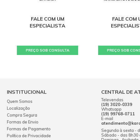
FALE COM UM
FALE COM 
ESPECIALISTA
ESPECIALI
PREÇO SOB CONSULTA
PREÇO SOB CON
INSTITUCIONAL
CENTRAL DE A
Televendas
Quem Somos
(19) 3020-0339
Localização
Whatsapp
(19) 99768-0711
Compra Segura
E-mail
Formas de Envio
atendimento@karch
Formas de Pagamento
Segunda à sexta - 
Sábado - das 8h30
Política de Privacidade
Domingo - fechada