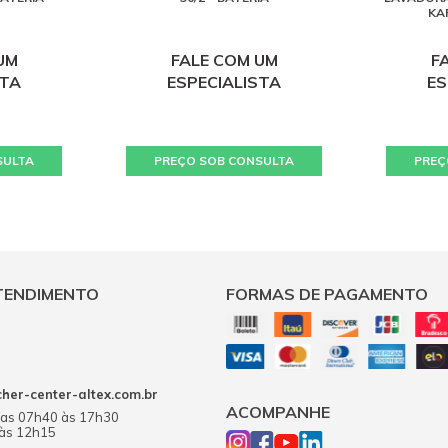
KA
UM
FALE COM UM
F
STA
ESPECIALISTA
ES
SULTA
PREÇO SOB CONSULTA
PREÇ
TENDIMENTO
FORMAS DE PAGAMENTO
er-center-altex.com.br
ACOMPANHE
das 07h40 às 17h30
 às 12h15