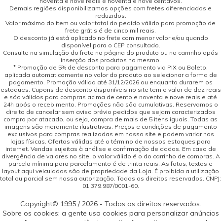
noventa e nove reais e noventa e nove centavos.
Demais regiões disponibilizamos opções com fretes diferenciados e
reduzidos.
Valor máximo do item ou valor total do pedido válido para promoção de
frete grátis é de cinco mil reais.
O desconto já está aplicado no frete com menor valor e/ou quando
disponível para o CEP consultado.
Consulte na simulação do frete na página do produto ou no carrinho após
inserção dos produtos no mesmo.
* Promoção de 5% de desconto para pagamento via PIX ou Boleto,
aplicada automaticamente no valor do produto ao selecionar a forma de
pagamento. Promoção válida até 31/12/2026 ou enquanto durarem os
estoques. Cupons de desconto disponíveis no site tem o valor de dez reais
e são válidos para compras acima de cento e noventa e nove reais e até
24h após o recebimento. Promoções não são cumulativas. Reservamos o
direito de cancelar sem aviso prévio pedidos que sejam caracterizados
compra por atacado, ou seja, compra de mais de 5 itens iguais. Todas as
imagens são meramente ilustrativas. Preços e condições de pagamento
exclusivos para compras realizadas em nosso site e podem variar nas
lojas físicas. Ofertas válidas até o término de nossos estoques para
internet. Vendas sujeitas à análise e confirmação de dados. Em caso de
divergência de valores no site, o valor válido é o do carrinho de compras. A
parcela mínima para parcelamento é de trinta reais. As fotos, textos e
layout aqui veiculados são de propriedade da Loja. É proibida a utilização
total ou parcial sem nossa autorização. Todos os direitos reservados. CNPJ:
01.379.987/0001-60.
Copyright© 1995 / 2026 - Todos os direitos reservados.
Sobre os cookies: a gente usa cookies para personalizar anúncios