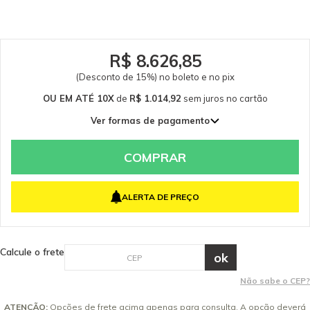
R$ 8.626,85
(Desconto de 15%) no boleto e no pix
OU EM ATÉ 10X
de
R$ 1.014,92
sem juros
no cartão
Ver formas de pagamento
1x de R$ 10.149,23 sem juros
2x de R$ 5.074,62 sem juros
COMPRAR
3x de R$ 3.383,08 sem juros
4x de R$ 2.537,31 sem juros
ALERTA DE PREÇO
5x de R$ 2.029,85 sem juros
6x de R$ 1.691,54 sem juros
7x de R$ 1.449,89 sem juros
Calcule o frete
8x de R$ 1.268,65 sem juros
9x de R$ 1.127,69 sem juros
Não sabe o CEP?
10x de R$ 1.014,92 sem juros
ATENÇÃO:
Opções de frete acima apenas para consulta. A opção deverá