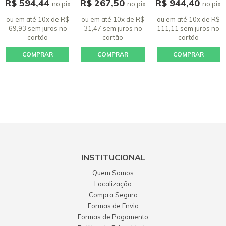
R$ 594,44
R$ 267,50
R$ 944,40
no pix
no pix
no pix
ou em até 10x de R$
ou em até 10x de R$
ou em até 10x de R$
69,93 sem juros
no
31,47 sem juros
no
111,11 sem juros
no
cartão
cartão
cartão
COMPRAR
COMPRAR
COMPRAR
INSTITUCIONAL
Quem Somos
Localização
Compra Segura
Formas de Envio
Formas de Pagamento