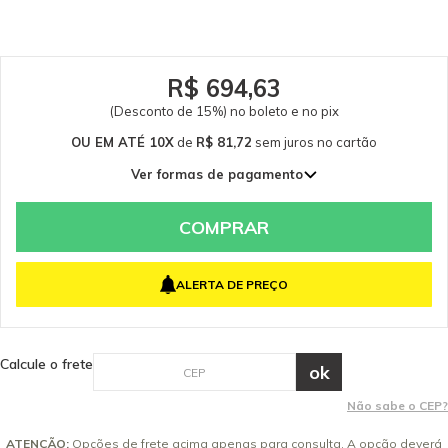
consulte-nos: (19) 99768-0711. Dados Técnicos Medidas (comprimento)
(mm): 300 Garantia - Garantia: 3 meses.
R$ 694,63
(Desconto de 15%) no boleto e no pix
OU EM ATÉ 10X
de
R$ 81,72
sem juros
no cartão
Ver formas de pagamento
1x de R$ 817,21 sem juros
2x de R$ 408,60 sem juros
COMPRAR
3x de R$ 272,40 sem juros
4x de R$ 204,30 sem juros
ALERTA DE PREÇO
5x de R$ 163,44 sem juros
6x de R$ 136,20 sem juros
7x de R$ 116,74 sem juros
Calcule o frete
8x de R$ 102,15 sem juros
9x de R$ 90,80 sem juros
Não sabe o CEP?
10x de R$ 81,72 sem juros
ATENÇÃO:
Opções de frete acima apenas para consulta. A opção deverá