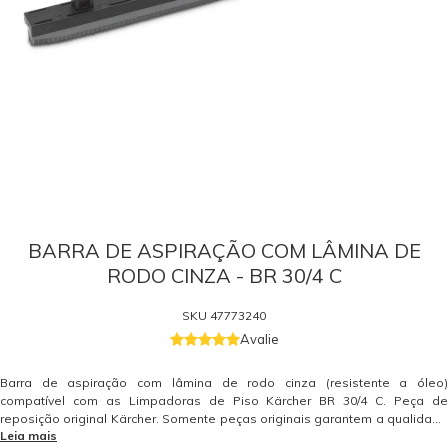
BARRA DE ASPIRAÇÃO COM LÂMINA DE
RODO CINZA - BR 30/4 C
SKU
47773240
Avalie
Barra de aspiração com lâmina de rodo cinza (resistente a óleo)
compatível com as Limpadoras de Piso Kärcher BR 30/4 C. Peça de
reposição original Kärcher. Somente peças originais garantem a qualidade
Leia mais
e a segurança do equipamento e do operador. Caso tenha dúvidas