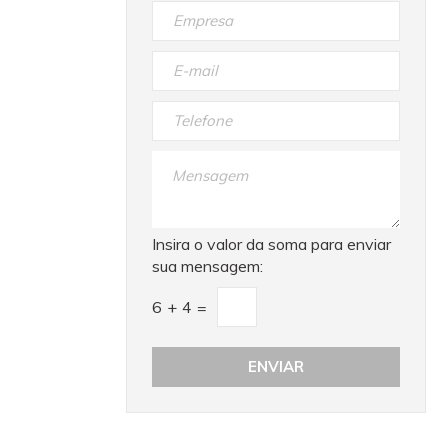
ado, confere
 contaminação,
ra manutenção.
mente com
VS 80/35
dor de Pó e
lo: IVS 80/75
ma (W): 3.500
 Reservatório
m) (CxLxA): 750
 produto é
o ao INMETRO
ntia: 12
r lei
Insira o valor da soma para enviar
ão da Nota
sua mensagem:
ntia concedido
bricação).
6
+
4
=