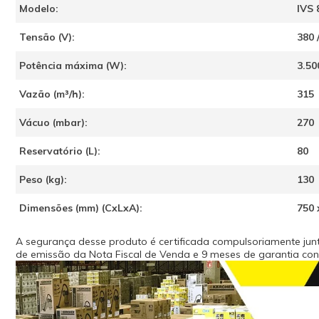
Modelo:
IVS 
Tensão (V):
380 
Potência máxima (W):
3.50
Vazão (m³/h):
315
Vácuo (mbar):
270
Reservatório (L):
80
Peso (kg):
130
Dimensões (mm) (CxLxA):
750 
A segurança desse produto é certificada compulsoriamente junt
de emissão da Nota Fiscal de Venda e 9 meses de garantia conce