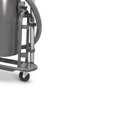
líquidos. Com robusto motor, confin
maior durabilidade, menor risco de
redução de ruído e fácil acesso pa
É um aspirador produzido nacional
tecnologia alemã. DESTAQUES DO I
KÄRCHER Itens Inclusos 01 Aspira
Água IVS 80/35 Dados Técnicos Mode
Tensão (V): 380 / 440 Potência máxi
Vazão (m³/h): 315 Vácuo (mbar): 270
(L): 80 Peso (kg): 130 Dimensões (m
x 650 x 1750 mm A segurança desse
certificada compulsoriamente junt
pelo OCP ICBr - 0052. Garantia - Gara
meses (3 meses de garantia legal po
contando a partir da data de emiss
Fiscal de Venda e 9 meses de gara
pelo fabricante contra defeito de fa
Vídeo Interativo