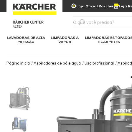
municipais
Limpeza com gelo seco
Loja Oficial Kärcher
Loja fí
Detergentes
Lavadora
Kärcher para o lar
Soluções digitais
Linha a bateria
Varredeir
Todos mod
LAVADORAS DE ALTA
LIMPADORAS A
LIMPADORAS ESTOFADO
PRESSÃO
VAPOR
E CARPETES
Página Inicial
/
Aspiradores de pó e água
/
Uso profissional
/
Aspirado