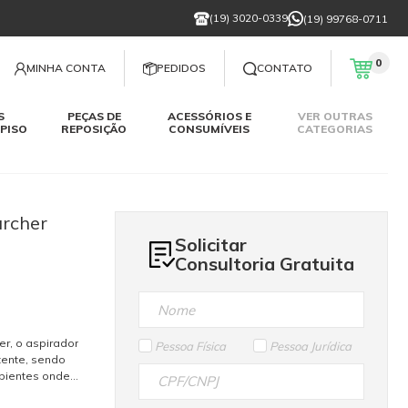
(19) 3020-0339
(19) 99768-0711
0
MINHA CONTA
PEDIDOS
CONTATO
S
PEÇAS DE
ACESSÓRIOS E
VER OUTRAS
PISO
REPOSIÇÃO
CONSUMÍVEIS
CATEGORIAS
archer
Solicitar
Consultoria Gratuita
er, o aspirador
Pessoa Física
Pessoa Jurídica
otente, sendo
bientes onde
volumes de