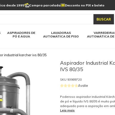
Limpeza de painel
sica desde 1995
Compra parcelada
Desconto no PIX e boleto
s automática
Linha a bateria
Varredeiras automática
Detergentes
solar
as automática
Aspiradores de pó e água
BUSCAR
elos karcher
Todos modelos karcher
S
ASPIRADORES DE
LAVADORAS
VARREDEIRA
PÓ E ÁGUA
AUTOMÁTICA DE PISO
AUTOMÁTICA DE 
r industrial karcher ivs 80/35
Aspirador Industrial K
IVS 80/35
SKU
93989720
Avalie
Poderoso aspirador industrial Kärch
de pó e líquido IVS 80/35 é muito p
adequado para a aspiração em am
Leia mais
há muita sujeira grossa e grandes 