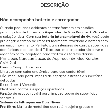
escova 01 Manual de Instruções Dados Técnicos Modelo: CVH 2-4
DESCRIÇÃO
Capacidade do Reservatório (ml): 150 Duração da bateria (min): 10 Nível de
ruído (dB(A)): 78 Dimensão (mm) (CxLxA): 76 x 76 x 359 Peso (kg): 1,4 *
Certificador: ICBR Nº Certificado: 1957-12.45 Garantia - Garantia: 12 meses (3
Não acompanha bateria e carregador
meses de garantia legal por lei contando a partir da data de emissão da
Nota Fiscal de Venda e 9 meses de garantia concedido pelo fabricante
Quando pequenos acidentes se transformam em sessões
contra defeito de fabricação).
prolongadas de limpeza, o
Aspirador de Mão Kärcher CVH 2-4
é
a solução ideal. Com sua
bateria intercambiável de 4V
, você pode
prolongar o tempo de limpeza facilmente, trocando a bateria com
um único movimento. Perfeito para interiores de carros, superfícies
domésticas e cantos de difícil acesso, este aspirador ultraleve e
ergonômico foi projetado para facilitar as tarefas diárias.
Principais Características do Aspirador de Mão Kärcher
CVH 2-4
Design Compacto e Leve:
Ultraleve com cabo anatômico para uso confortável.
Fácil manuseio para limpeza de espaços estreitos e superfícies
delicadas.
Bocal 2 em 1 Versátil:
Ideal para cantos e espaços apertados.
Função de escova retrátil para limpeza suave de superfícies
sensíveis.
Sistema de Filtragem em Dois Níveis:
Pré-filtro:
Malha de metal fino que retém sujeira grossa e