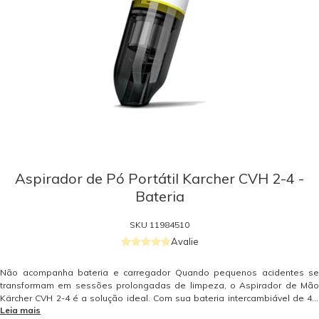
Aspirador de Pó Portátil Karcher CVH 2-4 -
Bateria
SKU
11984510
Avalie
Não acompanha bateria e carregador Quando pequenos acidentes se
transformam em sessões prolongadas de limpeza, o Aspirador de Mão
Kärcher CVH 2-4 é a solução ideal. Com sua bateria intercambiável de 4V,
Leia mais
você pode prolongar o tempo de limpeza facilmente, trocando a bateria