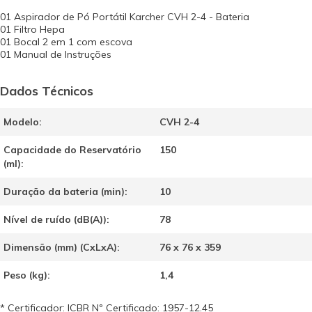
01 Aspirador de Pó Portátil Karcher CVH 2-4 - Bateria
01 Filtro Hepa
01 Bocal 2 em 1 com escova
01 Manual de Instruções
Dados Técnicos
Modelo:
CVH 2-4
Capacidade do Reservatório
150
(ml):
Duração da bateria (min):
10
Nível de ruído (dB(A)):
78
Dimensão (mm) (CxLxA):
76 x 76 x 359
Peso (kg):
1,4
* Certificador: ICBR Nº Certificado: 1957-12.45