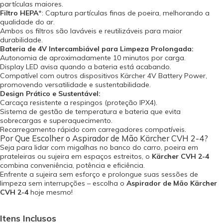
partículas maiores.
Filtro HEPA
*: Captura partículas finas de poeira, melhorando a
qualidade do ar.
Ambos os filtros são laváveis e reutilizáveis para maior
durabilidade.
Bateria de 4V Intercambiável para Limpeza Prolongada:
Autonomia de aproximadamente 10 minutos por carga.
Display LED avisa quando a bateria está acabando.
Compatível com outros dispositivos Kärcher 4V Battery Power,
promovendo versatilidade e sustentabilidade.
Design Prático e Sustentável:
Carcaça resistente a respingos (proteção IPX4).
Sistema de gestão de temperatura e bateria que evita
sobrecargas e superaquecimento.
Recarregamento rápido com carregadores compatíveis.
Por Que Escolher o Aspirador de Mão Kärcher CVH 2-4?
Seja para lidar com migalhas no banco do carro, poeira em
prateleiras ou sujeira em espaços estreitos, o
Kärcher CVH 2-4
combina conveniência, potência e eficiência.
Enfrente a sujeira sem esforço e prolongue suas sessões de
limpeza sem interrupções – escolha o
Aspirador de Mão Kärcher
CVH 2-4
hoje mesmo!
Itens Inclusos