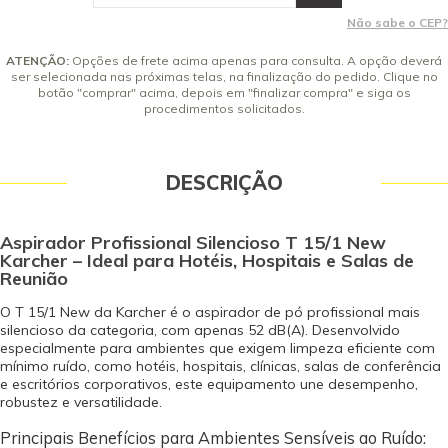
defeito de fabricação).
9x de R$ 528,54 sem juros
Não sabe o CEP?
10x de R$ 475,68 sem juros
ATENÇÃO:
Opções de frete acima apenas para consulta. A opção deverá
ser selecionada nas próximas telas, na finalização do pedido. Clique no
botão "comprar" acima, depois em "finalizar compra" e siga os
procedimentos solicitados.
DESCRIÇÃO
Aspirador Profissional Silencioso T 15/1 New
Karcher – Ideal para Hotéis, Hospitais e Salas de
Reunião
O T 15/1 New da Karcher é o aspirador de pó profissional mais
silencioso da categoria, com apenas 52 dB(A). Desenvolvido
especialmente para ambientes que exigem limpeza eficiente com
mínimo ruído, como hotéis, hospitais, clínicas, salas de conferência
e escritórios corporativos, este equipamento une desempenho,
robustez e versatilidade.
Principais Benefícios para Ambientes Sensíveis ao Ruído: