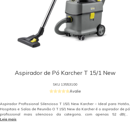
Aspirador de Pó Karcher T 15/1 New
SKU
13553100
Avalie
Aspirador Profissional Silencioso T 15/1 New Karcher – Ideal para Hotéis,
Hospitais e Salas de Reunião O T 15/1 New da Karcher é o aspirador de pó
profissional mais silencioso da categoria, com apenas 52 dB(A).
Leia mais
Desenvolvido especialmente para ambientes que exigem limpeza
eficiente com mínimo ruído, como hotéis, hospitais, clínicas, salas de
conferência e escritórios corporativos, este equipamento une