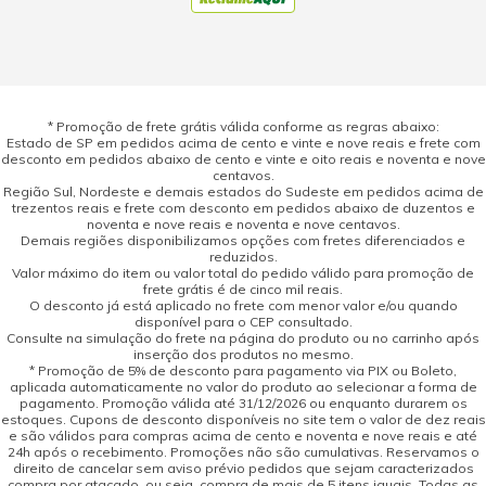
* Promoção de frete grátis válida conforme as regras abaixo:
Estado de SP em pedidos acima de cento e vinte e nove reais e frete com
desconto em pedidos abaixo de cento e vinte e oito reais e noventa e nove
centavos.
Região Sul, Nordeste e demais estados do Sudeste em pedidos acima de
trezentos reais e frete com desconto em pedidos abaixo de duzentos e
noventa e nove reais e noventa e nove centavos.
Demais regiões disponibilizamos opções com fretes diferenciados e
reduzidos.
Valor máximo do item ou valor total do pedido válido para promoção de
frete grátis é de cinco mil reais.
O desconto já está aplicado no frete com menor valor e/ou quando
disponível para o CEP consultado.
Consulte na simulação do frete na página do produto ou no carrinho após
inserção dos produtos no mesmo.
* Promoção de 5% de desconto para pagamento via PIX ou Boleto,
aplicada automaticamente no valor do produto ao selecionar a forma de
pagamento. Promoção válida até 31/12/2026 ou enquanto durarem os
estoques. Cupons de desconto disponíveis no site tem o valor de dez reais
e são válidos para compras acima de cento e noventa e nove reais e até
24h após o recebimento. Promoções não são cumulativas. Reservamos o
direito de cancelar sem aviso prévio pedidos que sejam caracterizados
compra por atacado, ou seja, compra de mais de 5 itens iguais. Todas as