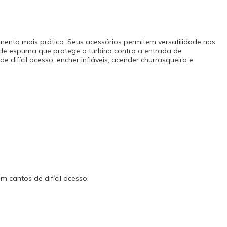
acessórios no
 Inclusos 01
 Mangueira de
ásticos de
 de Espuma 01
ento mais prático. Seus acessórios permitem versatilidade nos
01 Manual de
o de espuma que protege a turbina contra a entrada de
 NT 2100
 difícil acesso, encher infláveis, acender churrasqueira e
ma (W): 1.600
 20 A
ada
O pelo OCP
meses (3
ando a partir
 de Venda e 9
fabricante
cantos de difícil acesso.