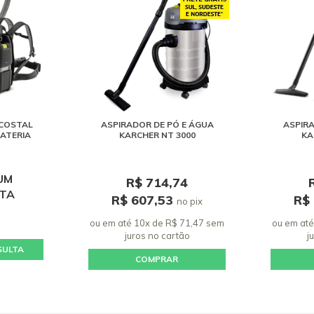
 COSTAL
ASPIRADOR DE PÓ E ÁGUA
ASPIRA
BATERIA
KARCHER NT 3000
KA
UM
R$ 714,74
STA
R$ 607,53
R$
no pix
ou em até 10x de R$ 71,47 sem
ou em até
juros
no cartão
j
SULTA
COMPRAR