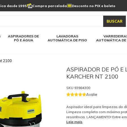
Limpeza de painel
sica desde 1995
Compra parcelada
Desconto no PIX e boleto
s automática
Linha a bateria
Varredeiras automática
Detergentes
solar
as automática
Aspiradores de pó e água
BUSCAR
elos karcher
Todos modelos karcher
S
ASPIRADORES DE
LAVADORAS
VARREDEIRA
PÓ E ÁGUA
AUTOMÁTICA DE PISO
AUTOMÁTICA DE 
nt 2100
ASPIRADOR DE PÓ E 
KARCHER NT 2100
SKU
93984300
Avalie
Aspirador ideal para limpezas do di
Limpeza completa com máxima prat
resistência. LANÇAMENTO! Entre em
Leia mais
conosco através do formulário ao l