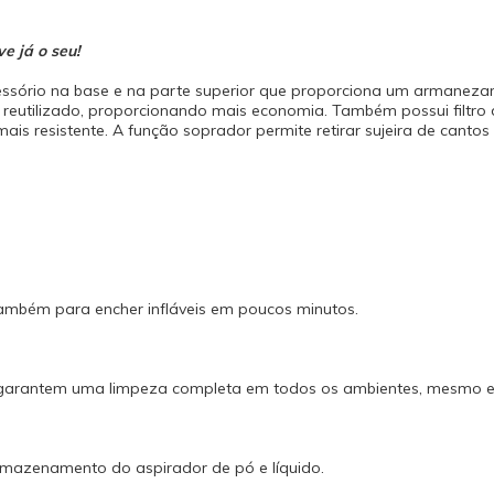
reutilizado após cada uso! - Porta 
para-choque: tudo organizado. Itens
Aspirador de Pó e Água NT 2100 01
e já o seu!
2 metros 02 Tubos Prolongadores Pl
Sucção 01 Filtro de Tecido 01 Filtro
ssório na base e na parte superior que proporciona um armanezam
Bocal de Pisos 01 Bocal de Cantos 
 ser reutilizado, proporcionando mais economia. Também possui filtr
Instruções Dados Técnicos Modelo:
s resistente. A função soprador permite retirar sujeira de cantos de
Tensão (V): 127 | 220 Potência máxi
Sucção (mbar): 170 Reservatório (L):
segurança desse produto é certific
compulsoriamente junto ao INMETR
ICBr - 0052. Garantia - Garantia: 12 
meses de garantia legal por lei cont
da data de emissão da Nota Fiscal
meses de garantia concedido pelo 
contra defeito de fabricação).
ambém para encher infláveis em poucos minutos.
e garantem uma limpeza completa em todos os ambientes, mesmo em 
armazenamento do aspirador de pó e líquido.