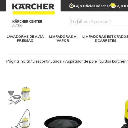
municipais
Limpeza com gelo seco
Loja Oficial Kärcher
Loja fí
Detergentes
Lavadora
Kärcher para o lar
Soluções digitais
Linha a bateria
Varredeir
Todos mod
LAVADORAS DE ALTA
LIMPADORAS A
LIMPADORAS ESTOFADO
PRESSÃO
VAPOR
E CARPETES
Página Inicial
/
Descontinuados
/
Aspirador de pó e líquidos karcher 