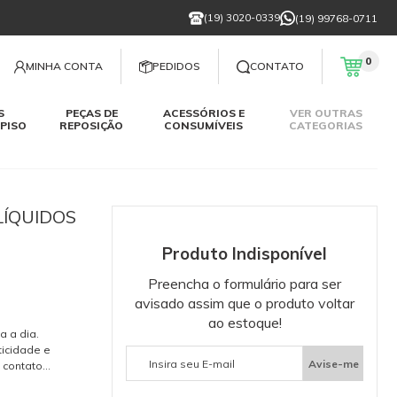
(19) 3020-0339
(19) 99768-0711
0
MINHA CONTA
PEDIDOS
CONTATO
S
PEÇAS DE
ACESSÓRIOS E
VER OUTRAS
PISO
REPOSIÇÃO
CONSUMÍVEIS
CATEGORIAS
LÍQUIDOS
Produto Indisponível
Preencha o formulário para ser
avisado assim que o produto voltar
ao estoque!
a a dia.
icidade e
Avise-me
 contato
ado e reserve