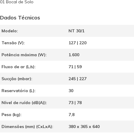
01 Bocal de Solo
Dados Técnicos
Modelo:
NT 30/1
Tensão (V):
127 | 220
Potência máxima (W):
1.600
Fluxo de ar (L/s):
71 | 59
Sucção (mbar):
245 | 227
Reservatório (L):
30
Nível de ruído (dB(A)):
73 | 78
Peso (kg):
7,8
Dimensões (mm) (CxLxA):
380 x 365 x 640