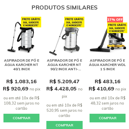
PRODUTOS SIMILARES
27% OFF
ASPIRADOR DE PÓ E
ASPIRADOR DE PÓ E
ASPIRADOR DE PÓ E
ÁGUA KARCHER NT
ÁGUA KARCHER NT
ÁGUA KARCHER WDL
40/1 INOX
90/2 INOX ANTI-
1 S INOX
ESTÁTICO - 220V
R$ 1.083,16
R$ 5.209,47
R$ 483,16
R$ 920,69
R$ 4.428,05
R$ 410,69
no pix
no
no pix
pix
ou em até 10x de R$
ou em até 10x de R$
108,32 sem juros
no
48,32 sem juros
no
ou em até 10x de R$
cartão
cartão
520,95 sem juros
no
cartão
COMPRAR
COMPRAR
COMPRAR