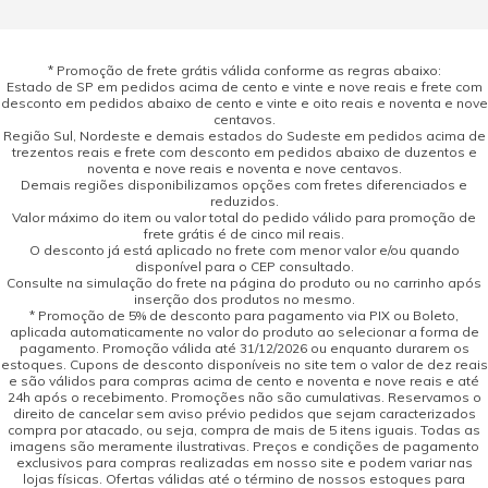
* Promoção de frete grátis válida conforme as regras abaixo:
Estado de SP em pedidos acima de cento e vinte e nove reais e frete com
desconto em pedidos abaixo de cento e vinte e oito reais e noventa e nove
centavos.
Região Sul, Nordeste e demais estados do Sudeste em pedidos acima de
trezentos reais e frete com desconto em pedidos abaixo de duzentos e
noventa e nove reais e noventa e nove centavos.
Demais regiões disponibilizamos opções com fretes diferenciados e
reduzidos.
Valor máximo do item ou valor total do pedido válido para promoção de
frete grátis é de cinco mil reais.
O desconto já está aplicado no frete com menor valor e/ou quando
disponível para o CEP consultado.
Consulte na simulação do frete na página do produto ou no carrinho após
inserção dos produtos no mesmo.
* Promoção de 5% de desconto para pagamento via PIX ou Boleto,
aplicada automaticamente no valor do produto ao selecionar a forma de
pagamento. Promoção válida até 31/12/2026 ou enquanto durarem os
estoques. Cupons de desconto disponíveis no site tem o valor de dez reais
e são válidos para compras acima de cento e noventa e nove reais e até
24h após o recebimento. Promoções não são cumulativas. Reservamos o
direito de cancelar sem aviso prévio pedidos que sejam caracterizados
compra por atacado, ou seja, compra de mais de 5 itens iguais. Todas as
imagens são meramente ilustrativas. Preços e condições de pagamento
exclusivos para compras realizadas em nosso site e podem variar nas
lojas físicas. Ofertas válidas até o término de nossos estoques para