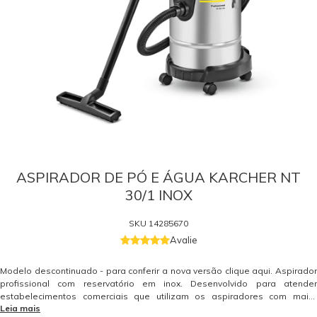
ASPIRADOR DE PÓ E ÁGUA KARCHER NT
30/1 INOX
SKU
14285670
Avalie
Modelo descontinuado - para conferir a nova versão clique aqui. Aspirador
profissional com reservatório em inox. Desenvolvido para atender
estabelecimentos comerciais que utilizam os aspiradores com maior
Leia mais
frequência e têm necessidade de aspirar pó e líquido. Ergonômicos e com