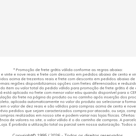
* Promoção de frete grátis válida conforme as regras abaixo:
 vinte e nove reais e frete com desconto em pedidos abaixo de cento e vint
dos acima de trezentos reais e frete com desconto em pedidos abaixo de d
mais regiões disponibilizamos opções com fretes diferenciados e reduzid
do item ou valor total do pedido válido para promoção de frete grátis é de ci
á está aplicado no frete com menor valor e/ou quando disponível para o CE
ulação do frete na página do produto ou no carrinho após inserção dos pr
leto, aplicada automaticamente no valor do produto ao selecionar a form
tem o valor de dez reais e são válidos para compras acima de cento e nov
prévio pedidos que sejam caracterizados compra por atacado, ou seja, com
compras realizadas em nosso site e podem variar nas lojas físicas. Ofertas
cia de valores no site, o valor válido é o do carrinho de compras. A parcela
ja. É proibida a utilização total ou parcial sem nossa autorização. Todos o
Copyright© 1995 / 2026 - Todos os direitos reservados.