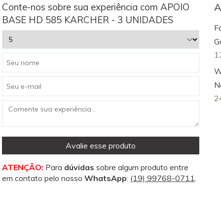
Conte-nos sobre sua experiência com APOIO
A
BASE HD 585 KARCHER - 3 UNIDADES
F
G
1
W
N
2
Avalie esse produto
ATENÇÃO:
Para
dúvidas
sobre algum produto entre
em contato pelo nosso
WhatsApp
:
(19) 99768-0711
.