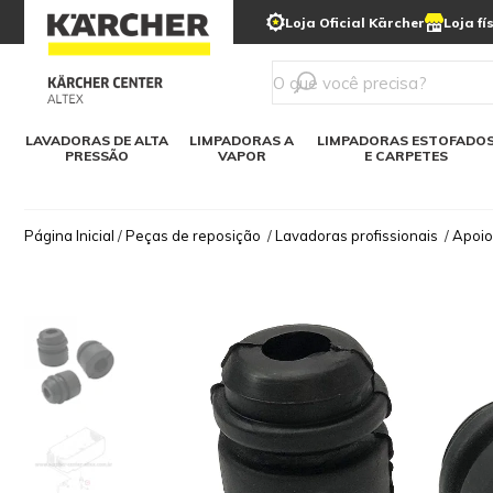
municipais
Limpeza com gelo seco
Loja Oficial Kärcher
Loja fí
Detergentes
Lavadora
Kärcher para o lar
Soluções digitais
Linha a bateria
Varredeir
Todos mod
LAVADORAS DE ALTA
LIMPADORAS A
LIMPADORAS ESTOFADO
PRESSÃO
VAPOR
E CARPETES
Página Inicial
/
Peças de reposição
/
Lavadoras profissionais
/
Apoio