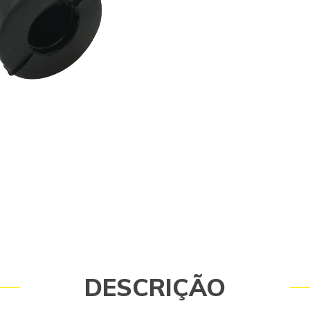
equipamento e do operador. Caso 
consulte-nos: (19) 99768-0711. Itens
Bucha - Coxim Karcher HD 585 - 934
- Garantia: 3 meses conforme políti
fabricante.
DESCRIÇÃO