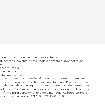
e e oito reais e noventa e nove centavos.
uzentos e noventa e nove reais e noventa e nove centavos.
os.
nco mil reais.
P consultado.
odutos no mesmo.
a de pagamento. Promoção válida até 31/12/2026 ou enquanto
enta e nove reais e até 24h após o recebimento. Promoções não
pra de mais de 5 itens iguais. Todas as imagens são meramente
 válidas até o término de nossos estoques para internet. Vendas
 mínima para parcelamento é de trinta reais. As fotos, textos e
s direitos reservados. CNPJ: 01.379.987/0001-60.