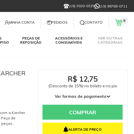
(19) 3020-0339
(19) 99768-0711
0
MINHA CONTA
PEDIDOS
CONTATO
S
PEÇAS DE
ACESSÓRIOS E
VER OUTRAS
PISO
REPOSIÇÃO
CONSUMÍVEIS
CATEGORIAS
 KARCHER
R$ 12,75
(Desconto de 15%) no boleto e no pix
Ver formas de pagamento
COMPRAR
 com a Karcher
a. Peça de
e peças
 segurança do
ALERTA DE PREÇO