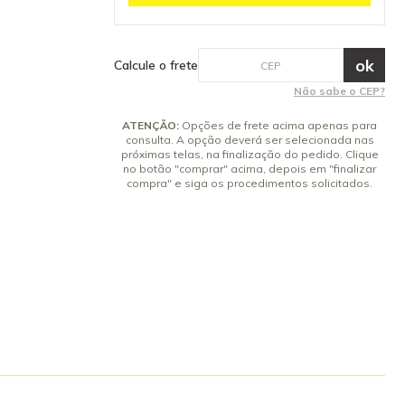
tenha dúvidas
 Inclusos 03
06090 Garantia
ca do
Calcule o frete
Não sabe o CEP?
ATENÇÃO:
Opções de frete acima apenas para
consulta. A opção deverá ser selecionada nas
próximas telas, na finalização do pedido. Clique
no botão "comprar" acima, depois em "finalizar
compra" e siga os procedimentos solicitados.