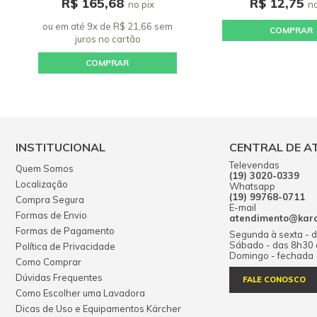
R$ 165,68
R$ 12,75
no pix
no
ou em até 9x de R$ 21,66 sem
COMPRAR
juros
no cartão
COMPRAR
INSTITUCIONAL
CENTRAL DE A
Televendas
Quem Somos
(19) 3020-0339
Localização
Whatsapp
(19) 99768-0711
Compra Segura
E-mail
Formas de Envio
atendimento@karch
Formas de Pagamento
Segunda à sexta - 
Sábado - das 8h30
Política de Privacidade
Domingo - fechada
Como Comprar
Dúvidas Frequentes
FALE CONOSCO
Como Escolher uma Lavadora
Dicas de Uso e Equipamentos Kärcher