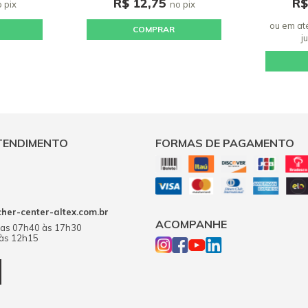
R$ 12,75
R$
 pix
no pix
ou em at
COMPRAR
j
TENDIMENTO
FORMAS DE PAGAMENTO
er-center-altex.com.br
ACOMPANHE
das 07h40 às 17h30
 às 12h15