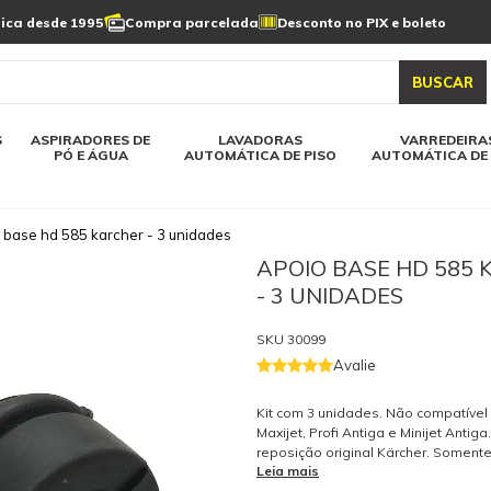
Limpeza de painel
sica desde 1995
Compra parcelada
Desconto no PIX e boleto
s automática
Linha a bateria
Varredeiras automática
Detergentes
solar
as automática
Aspiradores de pó e água
BUSCAR
elos karcher
Todos modelos karcher
S
ASPIRADORES DE
LAVADORAS
VARREDEIRA
PÓ E ÁGUA
AUTOMÁTICA DE PISO
AUTOMÁTICA DE 
 base hd 585 karcher - 3 unidades
APOIO BASE HD 585
- 3 UNIDADES
SKU
30099
Avalie
Kit com 3 unidades. Não compatível
Maxijet, Profi Antiga e Minijet Antig
reposição original Kärcher. Soment
Leia mais
originais garantem a qualidade e a