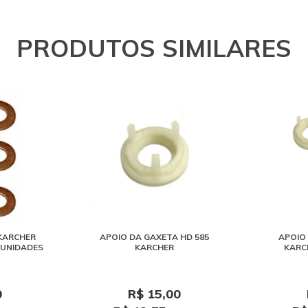
PRODUTOS SIMILARES
KARCHER
APOIO DA GAXETA HD 585
APOIO 
6 UNIDADES
KARCHER
KARCH
0
R$ 15,00