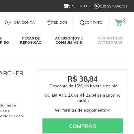
(19) 3020-0339
(19) 99768-0711
0
MINHA CONTA
PEDIDOS
CONTATO
S
PEÇAS DE
ACESSÓRIOS E
VER OUTRAS
PISO
REPOSIÇÃO
CONSUMÍVEIS
CATEGORIAS
ARCHER
R$ 38,84
(Desconto de 15%) no boleto e no pix
OU EM ATÉ 2X
de
R$ 22,84
sem juros
no
cartão
. Somente
Ver formas de pagamento
de e a
erador. Caso
1x de R$ 45,69 sem juros
768-0711.
2x de R$ 22,84 sem juros
COMPRAR