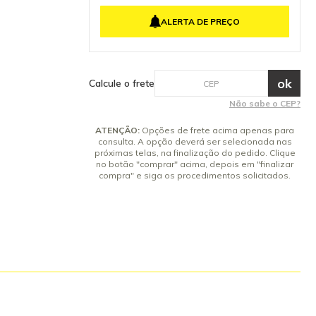
ALERTA DE PREÇO
Calcule o frete
Não sabe o CEP?
ATENÇÃO:
Opções de frete acima apenas para
consulta. A opção deverá ser selecionada nas
próximas telas, na finalização do pedido. Clique
no botão "comprar" acima, depois em "finalizar
compra" e siga os procedimentos solicitados.