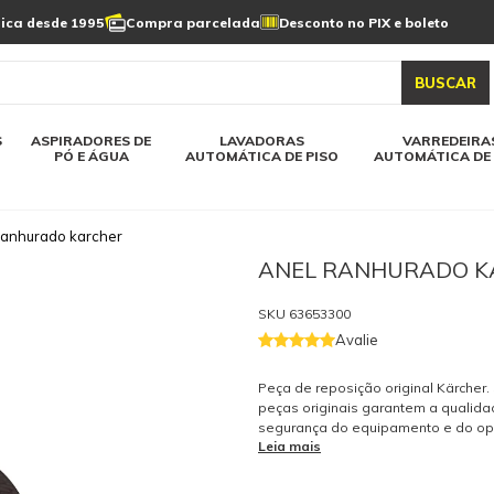
Limpeza de painel
sica desde 1995
Compra parcelada
Desconto no PIX e boleto
s automática
Linha a bateria
Varredeiras automática
Detergentes
solar
as automática
Aspiradores de pó e água
BUSCAR
elos karcher
Todos modelos karcher
S
ASPIRADORES DE
LAVADORAS
VARREDEIRA
PÓ E ÁGUA
AUTOMÁTICA DE PISO
AUTOMÁTICA DE 
ranhurado karcher
ANEL RANHURADO K
SKU
63653300
Avalie
Peça de reposição original Kärcher
peças originais garantem a qualida
segurança do equipamento e do op
Leia mais
tenha dúvidas consulte-nos: (19) 99