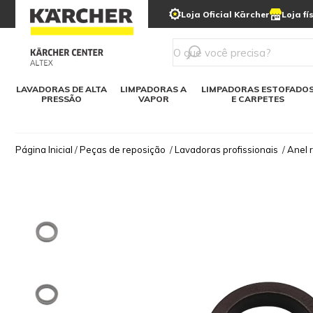
municipais
Limpeza com gelo seco
Loja Oficial Kärcher
Loja fí
Detergentes
Lavadora
Kärcher para o lar
Soluções digitais
Linha a bateria
Varredeir
Todos mod
LAVADORAS DE ALTA
LIMPADORAS A
LIMPADORAS ESTOFADO
PRESSÃO
VAPOR
E CARPETES
Página Inicial
/
Peças de reposição
/
Lavadoras profissionais
/
Anel 