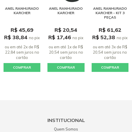
ANEL RANHURADO
ANEL RANHURADO
ANEL RANHURADO
KARCHER
KARCHER
KARCHER - KIT 3
PEÇAS
R$ 45,69
R$ 20,54
R$ 61,62
R$ 38,84
R$ 17,46
R$ 52,38
no pix
no pix
no pix
ou em até 2x de R$
ou em até 1x de R$
ou em até 3x de R$
22,84 sem juros
no
20,54 sem juros
no
20,54 sem juros
no
cartão
cartão
cartão
COMPRAR
COMPRAR
COMPRAR
INSTITUCIONAL
Quem Somos