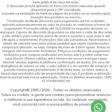
frete grátis é de cinco mil reais.
O desconto já está aplicado no frete com menor valor e/ou quando
disponível para o CEP consultado.
Consulte na simulação do frete na página do produto ou no carrinho após
inserção dos produtos no mesmo.
* Promoção de 5% de desconto para pagamento via PIX ou Boleto,
aplicada automaticamente no valor do produto ao selecionar a forma de
pagamento. Promoção válida até 31/12/2026 ou enquanto durarem os
estoques. Cupons de desconto disponíveis no site tem o valor de dez reais
e são válidos para compras acima de cento e noventa e nove reais e até
24h após o recebimento. Promoções não são cumulativas. Reservamos o
direito de cancelar sem aviso prévio pedidos que sejam caracterizados
compra por atacado, ou seja, compra de mais de 5 itens iguais. Todas as
imagens são meramente ilustrativas. Preços e condições de pagamento
exclusivos para compras realizadas em nosso site e podem variar nas
lojas físicas. Ofertas válidas até o término de nossos estoques para
internet. Vendas sujeitas à análise e confirmação de dados. Em caso de
divergência de valores no site, o valor válido é o do carrinho de compras. A
parcela mínima para parcelamento é de trinta reais. As fotos, textos e
layout aqui veiculados são de propriedade da Loja. É proibida a utilização
total ou parcial sem nossa autorização. Todos os direitos reservados. CNPJ:
01.379.987/0001-60.
Copyright© 1995 / 2026 - Todos os direitos reservados.
Sobre os cookies: a gente usa cookies para personalizar anúncios
e melhorar a sua experiência no site. Ao continuar navegando,
você concorda com a nossa política de privacidade.