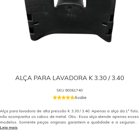
ALÇA PARA LAVADORA K 3.30 / 3.40
SKU
90361740
Avalie
Alça para lavadora de alta pressão K 3.30 / 3.40. Apenas a alça da 1ª foto,
não acompanha os cabos de metal. Obs.: Essa alça atende apenas esses
modelos. Somente peças originais garantem a qualidade e a segurança
Leia mais
do equipamento e do operador. Caso tenha dúvidas consulte-nos. Itens
Inclusos 01 Alça para lavadora de alta pressão K 3.30 / 3.40 Garantia -
Garantia: 3 meses.