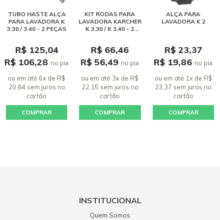
TUBO HASTE ALÇA
KIT RODAS PARA
ALÇA PARA
PARA LAVADORA K
LAVADORA KARCHER
LAVADORA K 2
3.30 / 3.40 - 2 PEÇAS
K 3.30 / K 3.40 - 2
UNIDADES
R$ 125,04
R$ 66,46
R$ 23,37
R$ 106,28
R$ 56,49
R$ 19,86
no pix
no pix
no pix
ou em até 6x de R$
ou em até 3x de R$
ou em até 1x de R$
20,84 sem juros
no
22,15 sem juros
no
23,37 sem juros
no
cartão
cartão
cartão
COMPRAR
COMPRAR
COMPRAR
INSTITUCIONAL
Quem Somos