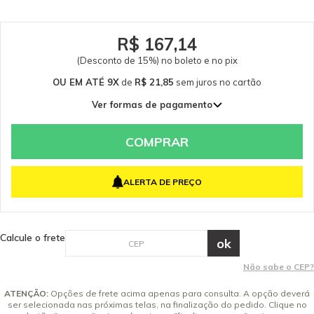
R$ 167,14
(Desconto de 15%) no boleto e no pix
OU EM ATÉ 9X
de
R$ 21,85
sem juros
no cartão
Ver formas de pagamento
1x de R$ 196,63 sem juros
2x de R$ 98,32 sem juros
COMPRAR
3x de R$ 65,54 sem juros
4x de R$ 49,16 sem juros
ALERTA DE PREÇO
5x de R$ 39,33 sem juros
6x de R$ 32,77 sem juros
7x de R$ 28,09 sem juros
Calcule o frete
8x de R$ 24,58 sem juros
9x de R$ 21,85 sem juros
Não sabe o CEP?
ATENÇÃO:
Opções de frete acima apenas para consulta. A opção deverá
ser selecionada nas próximas telas, na finalização do pedido. Clique no