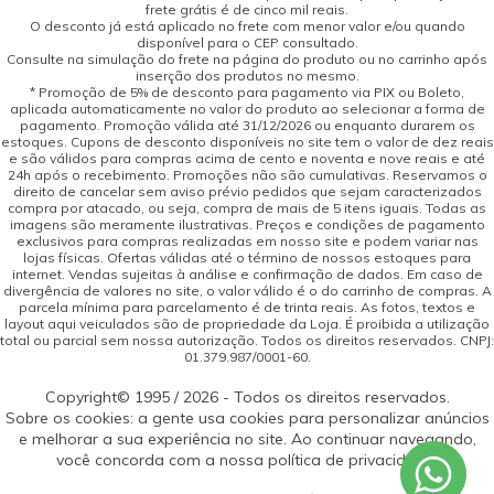
frete grátis é de cinco mil reais.
O desconto já está aplicado no frete com menor valor e/ou quando
disponível para o CEP consultado.
Consulte na simulação do frete na página do produto ou no carrinho após
inserção dos produtos no mesmo.
* Promoção de 5% de desconto para pagamento via PIX ou Boleto,
aplicada automaticamente no valor do produto ao selecionar a forma de
pagamento. Promoção válida até 31/12/2026 ou enquanto durarem os
estoques. Cupons de desconto disponíveis no site tem o valor de dez reais
e são válidos para compras acima de cento e noventa e nove reais e até
24h após o recebimento. Promoções não são cumulativas. Reservamos o
direito de cancelar sem aviso prévio pedidos que sejam caracterizados
compra por atacado, ou seja, compra de mais de 5 itens iguais. Todas as
imagens são meramente ilustrativas. Preços e condições de pagamento
exclusivos para compras realizadas em nosso site e podem variar nas
lojas físicas. Ofertas válidas até o término de nossos estoques para
internet. Vendas sujeitas à análise e confirmação de dados. Em caso de
divergência de valores no site, o valor válido é o do carrinho de compras. A
parcela mínima para parcelamento é de trinta reais. As fotos, textos e
layout aqui veiculados são de propriedade da Loja. É proibida a utilização
total ou parcial sem nossa autorização. Todos os direitos reservados. CNPJ:
01.379.987/0001-60.
Copyright© 1995 / 2026 - Todos os direitos reservados.
Sobre os cookies: a gente usa cookies para personalizar anúncios
e melhorar a sua experiência no site. Ao continuar navegando,
você concorda com a nossa política de privacidade.