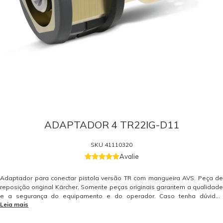
ADAPTADOR 4 TR22IG-D11
SKU
41110320
Avalie
Adaptador para conectar pistola versão TR com mangueira AVS. Peça de
reposição original Kärcher. Somente peças originais garantem a qualidade
e a segurança do equipamento e do operador. Caso tenha dúvidas
Leia mais
consulte-nos: (19) 99768-0711.