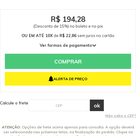
R$ 194,28
(Desconto de 15%) no boleto e no pix
OU EM ATÉ 10X
de
R$ 22,86
sem juros
no cartão
Ver formas de pagamento
1x de R$ 228,56 sem juros
2x de R$ 114,28 sem juros
COMPRAR
3x de R$ 76,19 sem juros
4x de R$ 57,14 sem juros
ALERTA DE PREÇO
5x de R$ 45,71 sem juros
6x de R$ 38,09 sem juros
7x de R$ 32,65 sem juros
Calcule o frete
8x de R$ 28,57 sem juros
9x de R$ 25,40 sem juros
Não sabe o CEP?
10x de R$ 22,86 sem juros
ATENÇÃO:
Opções de frete acima apenas para consulta. A opção deverá
ser selecionada nas próximas telas, na finalização do pedido. Clique no