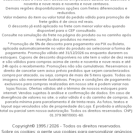
noventa e nove reais e noventa e nove centavos.
Demais regiões disponibilizamos opções com fretes diferenciados e
reduzidos.
Valor máximo do item ou valor total do pedido válido para promoção de
frete grátis é de cinco mil reais.
O desconto já está aplicado no frete com menor valor e/ou quando
disponível para o CEP consultado.
Consulte na simulação do frete na página do produto ou no carrinho após
inserção dos produtos no mesmo.
* Promoção de 5% de desconto para pagamento via PIX ou Boleto,
aplicada automaticamente no valor do produto ao selecionar a forma de
pagamento. Promoção válida até 31/12/2026 ou enquanto durarem os
estoques. Cupons de desconto disponíveis no site tem o valor de dez reais
e são válidos para compras acima de cento e noventa e nove reais e até
24h após o recebimento. Promoções não são cumulativas. Reservamos o
direito de cancelar sem aviso prévio pedidos que sejam caracterizados
compra por atacado, ou seja, compra de mais de 5 itens iguais. Todas as
imagens são meramente ilustrativas. Preços e condições de pagamento
exclusivos para compras realizadas em nosso site e podem variar nas
lojas físicas. Ofertas válidas até o término de nossos estoques para
internet. Vendas sujeitas à análise e confirmação de dados. Em caso de
divergência de valores no site, o valor válido é o do carrinho de compras. A
parcela mínima para parcelamento é de trinta reais. As fotos, textos e
layout aqui veiculados são de propriedade da Loja. É proibida a utilização
total ou parcial sem nossa autorização. Todos os direitos reservados. CNPJ:
01.379.987/0001-60.
Copyright© 1995 / 2026 - Todos os direitos reservados.
Sobre os cookies: a gente usa cookies para personalizar anúncios