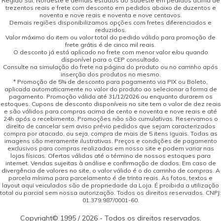
Região Sul, Nordeste e demais estados do Sudeste em pedidos acima de
trezentos reais e frete com desconto em pedidos abaixo de duzentos e
noventa e nove reais e noventa e nove centavos.
Demais regiões disponibilizamos opções com fretes diferenciados e
reduzidos.
Valor máximo do item ou valor total do pedido válido para promoção de
frete grátis é de cinco mil reais.
O desconto já está aplicado no frete com menor valor e/ou quando
disponível para o CEP consultado.
Consulte na simulação do frete na página do produto ou no carrinho após
inserção dos produtos no mesmo.
* Promoção de 5% de desconto para pagamento via PIX ou Boleto,
aplicada automaticamente no valor do produto ao selecionar a forma de
pagamento. Promoção válida até 31/12/2026 ou enquanto durarem os
estoques. Cupons de desconto disponíveis no site tem o valor de dez reais
e são válidos para compras acima de cento e noventa e nove reais e até
24h após o recebimento. Promoções não são cumulativas. Reservamos o
direito de cancelar sem aviso prévio pedidos que sejam caracterizados
compra por atacado, ou seja, compra de mais de 5 itens iguais. Todas as
imagens são meramente ilustrativas. Preços e condições de pagamento
exclusivos para compras realizadas em nosso site e podem variar nas
lojas físicas. Ofertas válidas até o término de nossos estoques para
internet. Vendas sujeitas à análise e confirmação de dados. Em caso de
divergência de valores no site, o valor válido é o do carrinho de compras. A
parcela mínima para parcelamento é de trinta reais. As fotos, textos e
layout aqui veiculados são de propriedade da Loja. É proibida a utilização
total ou parcial sem nossa autorização. Todos os direitos reservados. CNPJ:
01.379.987/0001-60.
Copyright© 1995 / 2026 - Todos os direitos reservados.