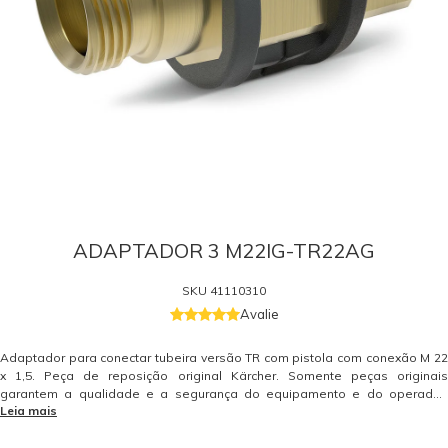
ADAPTADOR 3 M22IG-TR22AG
SKU
41110310
Avalie
Adaptador para conectar tubeira versão TR com pistola com conexão M 22
x 1,5. Peça de reposição original Kärcher. Somente peças originais
garantem a qualidade e a segurança do equipamento e do operador.
Leia mais
Caso tenha dúvidas consulte-nos: (19) 99768-0711.