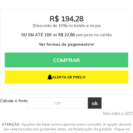
R$ 194,28
(Desconto de 15%) no boleto e no pix
OU EM ATÉ 10X
de
R$ 22,86
sem juros
no cartão
Ver formas de pagamento
1x de R$ 228,56 sem juros
2x de R$ 114,28 sem juros
COMPRAR
3x de R$ 76,19 sem juros
4x de R$ 57,14 sem juros
ALERTA DE PREÇO
5x de R$ 45,71 sem juros
6x de R$ 38,09 sem juros
7x de R$ 32,65 sem juros
Calcule o frete
8x de R$ 28,57 sem juros
9x de R$ 25,40 sem juros
Não sabe o CEP?
10x de R$ 22,86 sem juros
ATENÇÃO:
Opções de frete acima apenas para consulta. A opção deverá
ser selecionada nas próximas telas, na finalização do pedido. Clique no