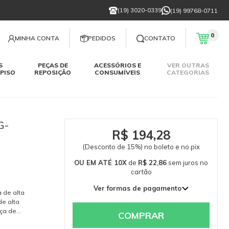
(19) 3020-0339
(19) 99768-0711
0
MINHA CONTA
PEDIDOS
CONTATO
S
PEÇAS DE
ACESSÓRIOS E
VER OUTRAS
PISO
REPOSIÇÃO
CONSUMÍVEIS
CATEGORIAS
G-
R$ 194,28
(Desconto de 15%) no boleto e no pix
OU EM ATÉ 10X
de
R$ 22,86
sem juros
no
cartão
Ver formas de pagamento
 de alta
1x de R$ 228,56 sem juros
e alta
eça de
2x de R$ 114,28 sem juros
COMPRAR
e peças
3x de R$ 76,19 sem juros