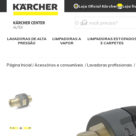
municipais
Limpeza com gelo seco
Loja Oficial Kärcher
Loja fí
Detergentes
Lavadora
Kärcher para o lar
Soluções digitais
Linha a bateria
Varredeir
Todos mod
LAVADORAS DE ALTA
LIMPADORAS A
LIMPADORAS ESTOFADO
PRESSÃO
VAPOR
E CARPETES
Página Inicial
/
Acessórios e consumíveis
/
Lavadoras profissionais
/