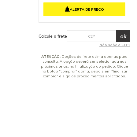
 segurança do
4x de R$ 57,14 sem juros
tenha dúvidas
ALERTA DE PREÇO
5x de R$ 45,71 sem juros
6x de R$ 38,09 sem juros
7x de R$ 32,65 sem juros
8x de R$ 28,57 sem juros
Calcule o frete
9x de R$ 25,40 sem juros
Não sabe o CEP?
10x de R$ 22,86 sem juros
ATENÇÃO:
Opções de frete acima apenas para
consulta. A opção deverá ser selecionada nas
próximas telas, na finalização do pedido. Clique
no botão "comprar" acima, depois em "finalizar
compra" e siga os procedimentos solicitados.