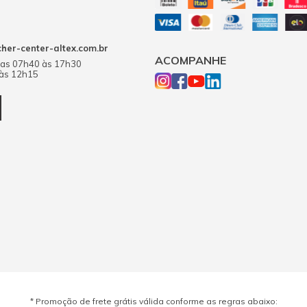
er-center-altex.com.br
ACOMPANHE
das 07h40 às 17h30
 às 12h15
* Promoção de frete grátis válida conforme as regras abaixo: