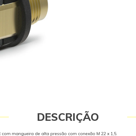
originais garantem a qualidade e a
equipamento e do operador. Caso 
consulte-nos: (19) 99768-0711.
DESCRIÇÃO
 com mangueira de alta pressão com conexão M 22 x 1,5.