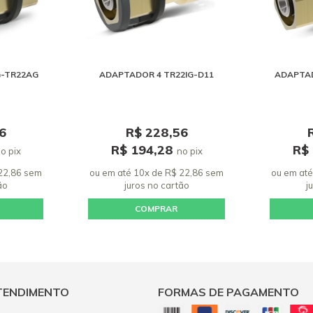
G-TR22AG
ADAPTADOR 4 TR22IG-D11
ADAPTAD
6
R$ 228,56
R$ 194,28
R$
o pix
no pix
 22,86 sem
ou em até 10x de R$ 22,86 sem
ou em até
ão
juros
no cartão
j
COMPRAR
TENDIMENTO
FORMAS DE PAGAMENTO