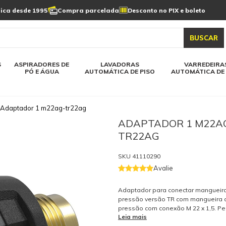
Limpeza de painel
sica desde 1995
Compra parcelada
Desconto no PIX e boleto
s automática
Linha a bateria
Varredeiras automática
Detergentes
solar
as automática
Aspiradores de pó e água
BUSCAR
elos karcher
Todos modelos karcher
S
ASPIRADORES DE
LAVADORAS
VARREDEIRA
PÓ E ÁGUA
AUTOMÁTICA DE PISO
AUTOMÁTICA DE 
Adaptador 1 m22ag-tr22ag
ADAPTADOR 1 M22A
TR22AG
SKU
41110290
Avalie
Adaptador para conectar mangueira
pressão versão TR com mangueira d
pressão com conexão M 22 x 1,5. P
Leia mais
reposição original Kärcher. Soment