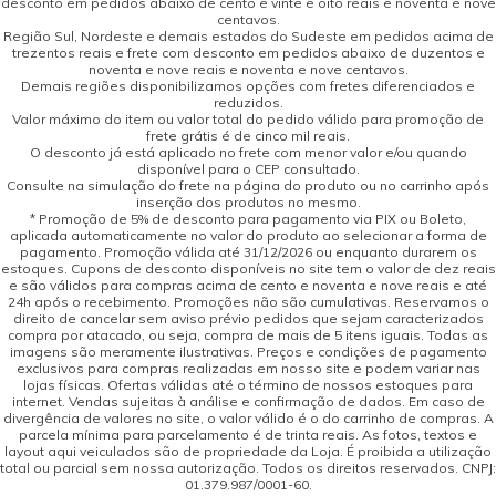
desconto em pedidos abaixo de cento e vinte e oito reais e noventa e nove
centavos.
Região Sul, Nordeste e demais estados do Sudeste em pedidos acima de
trezentos reais e frete com desconto em pedidos abaixo de duzentos e
noventa e nove reais e noventa e nove centavos.
Demais regiões disponibilizamos opções com fretes diferenciados e
reduzidos.
Valor máximo do item ou valor total do pedido válido para promoção de
frete grátis é de cinco mil reais.
O desconto já está aplicado no frete com menor valor e/ou quando
disponível para o CEP consultado.
Consulte na simulação do frete na página do produto ou no carrinho após
inserção dos produtos no mesmo.
* Promoção de 5% de desconto para pagamento via PIX ou Boleto,
aplicada automaticamente no valor do produto ao selecionar a forma de
pagamento. Promoção válida até 31/12/2026 ou enquanto durarem os
estoques. Cupons de desconto disponíveis no site tem o valor de dez reais
e são válidos para compras acima de cento e noventa e nove reais e até
24h após o recebimento. Promoções não são cumulativas. Reservamos o
direito de cancelar sem aviso prévio pedidos que sejam caracterizados
compra por atacado, ou seja, compra de mais de 5 itens iguais. Todas as
imagens são meramente ilustrativas. Preços e condições de pagamento
exclusivos para compras realizadas em nosso site e podem variar nas
lojas físicas. Ofertas válidas até o término de nossos estoques para
internet. Vendas sujeitas à análise e confirmação de dados. Em caso de
divergência de valores no site, o valor válido é o do carrinho de compras. A
parcela mínima para parcelamento é de trinta reais. As fotos, textos e
layout aqui veiculados são de propriedade da Loja. É proibida a utilização
total ou parcial sem nossa autorização. Todos os direitos reservados. CNPJ:
01.379.987/0001-60.