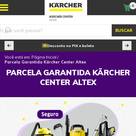
0
BUSCAR
Desconto no PIX e boleto
Você está em:
Página Inicial
/
Parcela Garantida Kärcher Center Altex
PARCELA GARANTIDA KÄRCHER
CENTER ALTEX