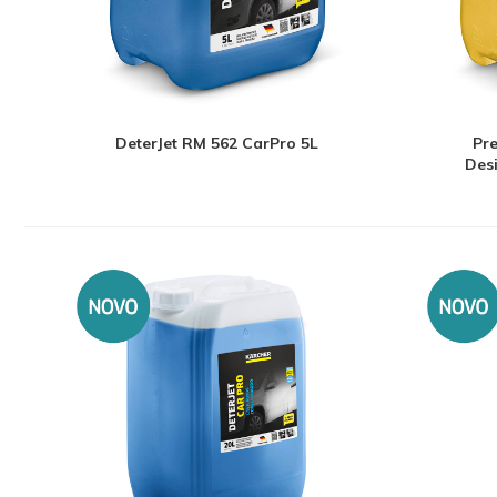
DeterJet RM 562 CarPro 5L
Pr
Desi