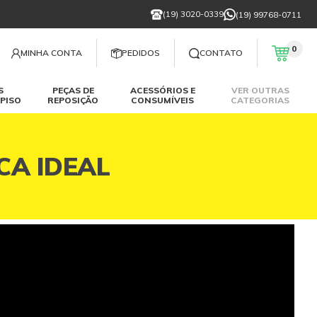
(19) 3020-0339
(19) 99768-0711
0
MINHA CONTA
PEDIDOS
CONTATO
S
PEÇAS DE
ACESSÓRIOS E
VER OUTRAS
PISO
REPOSIÇÃO
CONSUMÍVEIS
CATEGORIAS
CA IDEAL