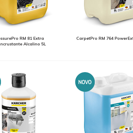
essurePro RM 81 Extra
CarpetPro RM 764 PowerExt
ncrustante Alcalino 5L