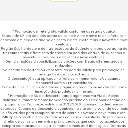
* Promoção de frete grátis válida conforme as regras abaixo:
Estado de SP em pedidos acima de cento e vinte e nove reais e frete com
desconto em pedidos abaixo de cento e vinte e oito reais e noventa e nove
centavos.
Região Sul, Nordeste e demais estados do Sudeste em pedidos acima de
trezentos reais e frete com desconto em pedidos abaixo de duzentos e
noventa e nove reais e noventa e nove centavos.
Demais regiões disponibilizamos opções com fretes diferenciados e
reduzidos.
Valor máximo do item ou valor total do pedido válido para promoção de
frete grátis é de cinco mil reais.
O desconto já está aplicado no frete com menor valor e/ou quando
disponível para o CEP consultado.
Consulte na simulação do frete na página do produto ou no carrinho após
inserção dos produtos no mesmo.
* Promoção de 5% de desconto para pagamento via PIX ou Boleto,
aplicada automaticamente no valor do produto ao selecionar a forma de
pagamento. Promoção válida até 31/12/2026 ou enquanto durarem os
estoques. Cupons de desconto disponíveis no site tem o valor de dez reais
e são válidos para compras acima de cento e noventa e nove reais e até
24h após o recebimento. Promoções não são cumulativas. Reservamos o
direito de cancelar sem aviso prévio pedidos que sejam caracterizados
compra por atacado, ou seja, compra de mais de 5 itens iguais. Todas as