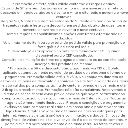
* Promoção de frete grátis válida conforme as regras abaixo:
Estado de SP em pedidos acima de cento e vinte e nove reais e frete com
desconto em pedidos abaixo de cento e vinte e oito reais e noventa e nove
centavos.
Região Sul, Nordeste e demais estados do Sudeste em pedidos acima de
trezentos reais e frete com desconto em pedidos abaixo de duzentos e
noventa e nove reais e noventa e nove centavos.
Demais regiões disponibilizamos opções com fretes diferenciados e
reduzidos.
Valor máximo do item ou valor total do pedido válido para promoção de
frete grátis é de cinco mil reais.
O desconto já está aplicado no frete com menor valor e/ou quando
disponível para o CEP consultado.
Consulte na simulação do frete na página do produto ou no carrinho após
inserção dos produtos no mesmo.
* Promoção de 5% de desconto para pagamento via PIX ou Boleto,
aplicada automaticamente no valor do produto ao selecionar a forma de
pagamento. Promoção válida até 31/12/2026 ou enquanto durarem os
estoques. Cupons de desconto disponíveis no site tem o valor de dez reais
e são válidos para compras acima de cento e noventa e nove reais e até
24h após o recebimento. Promoções não são cumulativas. Reservamos o
direito de cancelar sem aviso prévio pedidos que sejam caracterizados
compra por atacado, ou seja, compra de mais de 5 itens iguais. Todas as
imagens são meramente ilustrativas. Preços e condições de pagamento
exclusivos para compras realizadas em nosso site e podem variar nas
lojas físicas. Ofertas válidas até o término de nossos estoques para
internet. Vendas sujeitas à análise e confirmação de dados. Em caso de
divergência de valores no site, o valor válido é o do carrinho de compras. A
parcela mínima para parcelamento é de trinta reais. As fotos, textos e