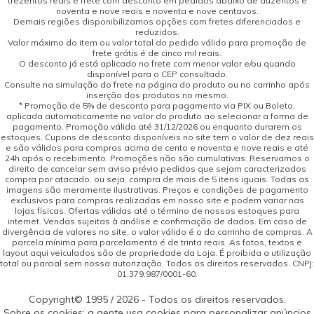
trezentos reais e frete com desconto em pedidos abaixo de duzentos e
noventa e nove reais e noventa e nove centavos.
Demais regiões disponibilizamos opções com fretes diferenciados e
reduzidos.
Valor máximo do item ou valor total do pedido válido para promoção de
frete grátis é de cinco mil reais.
O desconto já está aplicado no frete com menor valor e/ou quando
disponível para o CEP consultado.
Consulte na simulação do frete na página do produto ou no carrinho após
inserção dos produtos no mesmo.
* Promoção de 5% de desconto para pagamento via PIX ou Boleto,
aplicada automaticamente no valor do produto ao selecionar a forma de
pagamento. Promoção válida até 31/12/2026 ou enquanto durarem os
estoques. Cupons de desconto disponíveis no site tem o valor de dez reais
e são válidos para compras acima de cento e noventa e nove reais e até
24h após o recebimento. Promoções não são cumulativas. Reservamos o
direito de cancelar sem aviso prévio pedidos que sejam caracterizados
compra por atacado, ou seja, compra de mais de 5 itens iguais. Todas as
imagens são meramente ilustrativas. Preços e condições de pagamento
exclusivos para compras realizadas em nosso site e podem variar nas
lojas físicas. Ofertas válidas até o término de nossos estoques para
internet. Vendas sujeitas à análise e confirmação de dados. Em caso de
divergência de valores no site, o valor válido é o do carrinho de compras. A
parcela mínima para parcelamento é de trinta reais. As fotos, textos e
layout aqui veiculados são de propriedade da Loja. É proibida a utilização
total ou parcial sem nossa autorização. Todos os direitos reservados. CNPJ:
01.379.987/0001-60.
Copyright© 1995 / 2026 - Todos os direitos reservados.
Sobre os cookies: a gente usa cookies para personalizar anúncios