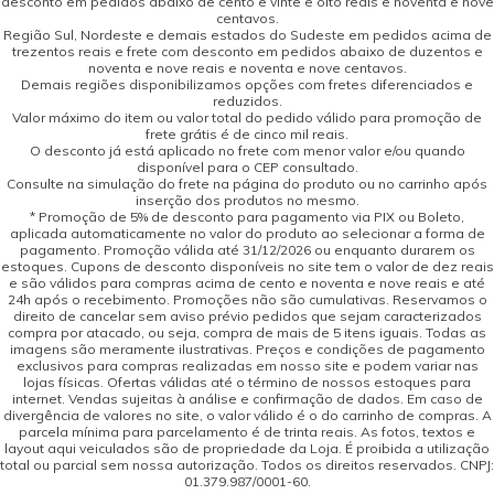
desconto em pedidos abaixo de cento e vinte e oito reais e noventa e nove
centavos.
Região Sul, Nordeste e demais estados do Sudeste em pedidos acima de
trezentos reais e frete com desconto em pedidos abaixo de duzentos e
noventa e nove reais e noventa e nove centavos.
Demais regiões disponibilizamos opções com fretes diferenciados e
reduzidos.
Valor máximo do item ou valor total do pedido válido para promoção de
frete grátis é de cinco mil reais.
O desconto já está aplicado no frete com menor valor e/ou quando
disponível para o CEP consultado.
Consulte na simulação do frete na página do produto ou no carrinho após
inserção dos produtos no mesmo.
* Promoção de 5% de desconto para pagamento via PIX ou Boleto,
aplicada automaticamente no valor do produto ao selecionar a forma de
pagamento. Promoção válida até 31/12/2026 ou enquanto durarem os
estoques. Cupons de desconto disponíveis no site tem o valor de dez reais
e são válidos para compras acima de cento e noventa e nove reais e até
24h após o recebimento. Promoções não são cumulativas. Reservamos o
direito de cancelar sem aviso prévio pedidos que sejam caracterizados
compra por atacado, ou seja, compra de mais de 5 itens iguais. Todas as
imagens são meramente ilustrativas. Preços e condições de pagamento
exclusivos para compras realizadas em nosso site e podem variar nas
lojas físicas. Ofertas válidas até o término de nossos estoques para
internet. Vendas sujeitas à análise e confirmação de dados. Em caso de
divergência de valores no site, o valor válido é o do carrinho de compras. A
parcela mínima para parcelamento é de trinta reais. As fotos, textos e
layout aqui veiculados são de propriedade da Loja. É proibida a utilização
total ou parcial sem nossa autorização. Todos os direitos reservados. CNPJ:
01.379.987/0001-60.