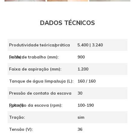
DADOS TÉCNICOS
Produtividade teórica/prática
5.400 | 3.240
(m²/h):
Faixa de trabalho (mm):
900
Faixa de aspiração (mm):
1.200
Tanque de água limpa/suja (L):
160 / 160
Pressão de contato da escova
30
(g/cm²):
Rotação da escova (rpm):
100-190
Tração:
sim
Tensão (V):
36