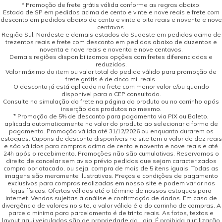
* Promoção de frete grátis válida conforme as regras abaixo:
Estado de SP em pedidos acima de cento e vinte e nove reais e frete com
desconto em pedidos abaixo de cento e vinte e oito reais e noventa e nove
centavos.
Região Sul, Nordeste e demais estados do Sudeste em pedidos acima de
trezentos reais e frete com desconto em pedidos abaixo de duzentos e
noventa e nove reais e noventa e nove centavos.
Demais regiões disponibilizamos opções com fretes diferenciados e
reduzidos.
Valor máximo do item ou valor total do pedido válido para promoção de
frete grátis é de cinco mil reais.
O desconto já está aplicado no frete com menor valor e/ou quando
disponível para o CEP consultado.
Consulte na simulação do frete na página do produto ou no carrinho após
inserção dos produtos no mesmo.
* Promoção de 5% de desconto para pagamento via PIX ou Boleto,
aplicada automaticamente no valor do produto ao selecionar a forma de
pagamento. Promoção válida até 31/12/2026 ou enquanto durarem os
estoques. Cupons de desconto disponíveis no site tem o valor de dez reais
e são válidos para compras acima de cento e noventa e nove reais e até
24h após o recebimento. Promoções não são cumulativas. Reservamos o
direito de cancelar sem aviso prévio pedidos que sejam caracterizados
compra por atacado, ou seja, compra de mais de 5 itens iguais. Todas as
imagens são meramente ilustrativas. Preços e condições de pagamento
exclusivos para compras realizadas em nosso site e podem variar nas
lojas físicas. Ofertas válidas até o término de nossos estoques para
internet. Vendas sujeitas à análise e confirmação de dados. Em caso de
divergência de valores no site, o valor válido é o do carrinho de compras. A
parcela mínima para parcelamento é de trinta reais. As fotos, textos e
layout aqui veiculados são de propriedade da Loja. É proibida a utilização