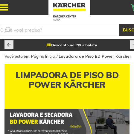
BUS
Desconto no PIX e boleto
Você está em:
Página Inicial
/
Lavadora de Piso BD Power Kärcher
LIMPADORA DE PISO BD
POWER KÄRCHER