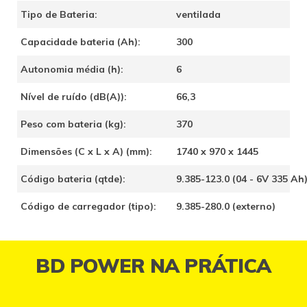
Tipo de Bateria:
ventilada
Capacidade bateria (Ah):
300
Autonomia média (h):
6
Nível de ruído (dB(A)):
66,3
Peso com bateria (kg):
370
Dimensões (C x L x A) (mm):
1740 x 970 x 1445
Código bateria (qtde):
9.385-123.0 (04 - 6V 335 Ah
Código de carregador (tipo):
9.385-280.0 (externo)
BD POWER NA PRÁTICA