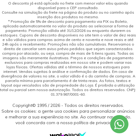
O desconto já está aplicado no frete com menor valor e/ou quando
disponível para o CEP consultado.
Consulte na simulação do frete na página do produto ou no carrinho após
inserção dos produtos no mesmo.
* Promoção de 5% de desconto para pagamento via PIX ou Boleto,
aplicada automaticamente no valor do produto ao selecionar a forma de
pagamento. Promoção válida até 31/12/2026 ou enquanto durarem os
estoques. Cupons de desconto disponíveis no site tem o valor de dez reais
e são válidos para compras acima de cento e noventa e nove reais e até
24h após o recebimento. Promoções não são cumulativas. Reservamos o
direito de cancelar sem aviso prévio pedidos que sejam caracterizados
compra por atacado, ou seja, compra de mais de 5 itens iguais. Todas as
imagens são meramente ilustrativas. Preços e condições de pagamento
exclusivos para compras realizadas em nosso site e podem variar nas
lojas físicas. Ofertas válidas até o término de nossos estoques para
internet. Vendas sujeitas à análise e confirmação de dados. Em caso de
divergência de valores no site, o valor válido é o do carrinho de compras. A
parcela mínima para parcelamento é de trinta reais. As fotos, textos e
layout aqui veiculados são de propriedade da Loja. É proibida a utilização
total ou parcial sem nossa autorização. Todos os direitos reservados. CNPJ:
01.379.987/0001-60.
Copyright© 1995 / 2026 - Todos os direitos reservados.
Sobre os cookies: a gente usa cookies para personalizar anúncios
e melhorar a sua experiência no site. Ao continuar navegando,
você concorda com a nossa política de privacidade.