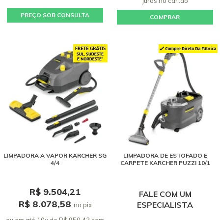
juros
no cartão
PREÇO SOB CONSULTA
COMPRAR
LIMPADORA A VAPOR KARCHER SG
LIMPADORA DE ESTOFADO E
4/4
CARPETE KARCHER PUZZI 10/1
R$ 9.504,21
FALE COM UM
R$ 8.078,58
ESPECIALISTA
no pix
ou em até 10x de R$ 950,42 sem