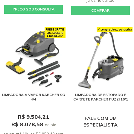
juros
no cartão
PREÇO SOB CONSULTA
COMPRAR
LIMPADORA A VAPOR KARCHER SG
LIMPADORA DE ESTOFADO E
4/4
CARPETE KARCHER PUZZI 10/1
R$ 9.504,21
FALE COM UM
R$ 8.078,58
ESPECIALISTA
no pix
ou em até 10x de R$ 950,42 sem