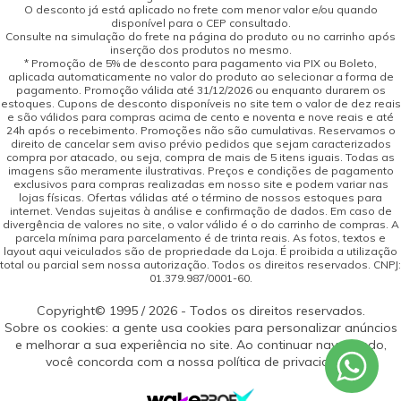
O desconto já está aplicado no frete com menor valor e/ou quando
disponível para o CEP consultado.
Consulte na simulação do frete na página do produto ou no carrinho após
inserção dos produtos no mesmo.
* Promoção de 5% de desconto para pagamento via PIX ou Boleto,
aplicada automaticamente no valor do produto ao selecionar a forma de
pagamento. Promoção válida até 31/12/2026 ou enquanto durarem os
estoques. Cupons de desconto disponíveis no site tem o valor de dez reais
e são válidos para compras acima de cento e noventa e nove reais e até
24h após o recebimento. Promoções não são cumulativas. Reservamos o
direito de cancelar sem aviso prévio pedidos que sejam caracterizados
compra por atacado, ou seja, compra de mais de 5 itens iguais. Todas as
imagens são meramente ilustrativas. Preços e condições de pagamento
exclusivos para compras realizadas em nosso site e podem variar nas
lojas físicas. Ofertas válidas até o término de nossos estoques para
internet. Vendas sujeitas à análise e confirmação de dados. Em caso de
divergência de valores no site, o valor válido é o do carrinho de compras. A
parcela mínima para parcelamento é de trinta reais. As fotos, textos e
layout aqui veiculados são de propriedade da Loja. É proibida a utilização
total ou parcial sem nossa autorização. Todos os direitos reservados. CNPJ:
01.379.987/0001-60.
Copyright© 1995 / 2026 - Todos os direitos reservados.
Sobre os cookies: a gente usa cookies para personalizar anúncios
e melhorar a sua experiência no site. Ao continuar navegando,
você concorda com a nossa política de privacidade.