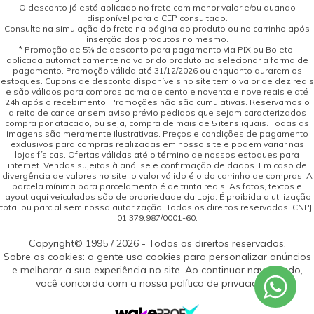
O desconto já está aplicado no frete com menor valor e/ou quando
disponível para o CEP consultado.
Consulte na simulação do frete na página do produto ou no carrinho após
inserção dos produtos no mesmo.
* Promoção de 5% de desconto para pagamento via PIX ou Boleto,
aplicada automaticamente no valor do produto ao selecionar a forma de
pagamento. Promoção válida até 31/12/2026 ou enquanto durarem os
estoques. Cupons de desconto disponíveis no site tem o valor de dez reais
e são válidos para compras acima de cento e noventa e nove reais e até
24h após o recebimento. Promoções não são cumulativas. Reservamos o
direito de cancelar sem aviso prévio pedidos que sejam caracterizados
compra por atacado, ou seja, compra de mais de 5 itens iguais. Todas as
imagens são meramente ilustrativas. Preços e condições de pagamento
exclusivos para compras realizadas em nosso site e podem variar nas
lojas físicas. Ofertas válidas até o término de nossos estoques para
internet. Vendas sujeitas à análise e confirmação de dados. Em caso de
divergência de valores no site, o valor válido é o do carrinho de compras. A
parcela mínima para parcelamento é de trinta reais. As fotos, textos e
layout aqui veiculados são de propriedade da Loja. É proibida a utilização
total ou parcial sem nossa autorização. Todos os direitos reservados. CNPJ:
01.379.987/0001-60.
Copyright© 1995 / 2026 - Todos os direitos reservados.
Sobre os cookies: a gente usa cookies para personalizar anúncios
e melhorar a sua experiência no site. Ao continuar navegando,
você concorda com a nossa política de privacidade.