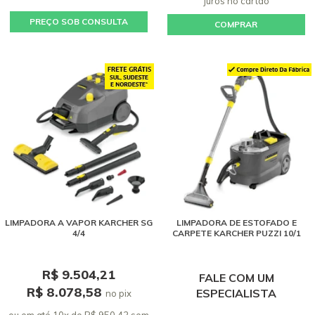
juros
no cartão
PREÇO SOB CONSULTA
COMPRAR
LIMPADORA A VAPOR KARCHER SG
LIMPADORA DE ESTOFADO E
4/4
CARPETE KARCHER PUZZI 10/1
R$ 9.504,21
FALE COM UM
R$ 8.078,58
ESPECIALISTA
no pix
ou em até 10x de R$ 950,42 sem