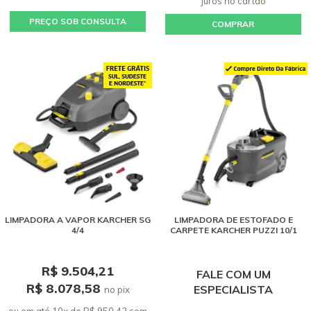
juros
no cartão
PREÇO SOB CONSULTA
COMPRAR
LIMPADORA A VAPOR KARCHER SG
LIMPADORA DE ESTOFADO E
4/4
CARPETE KARCHER PUZZI 10/1
R$ 9.504,21
FALE COM UM
R$ 8.078,58
ESPECIALISTA
no pix
ou em até 10x de R$ 950,42 sem