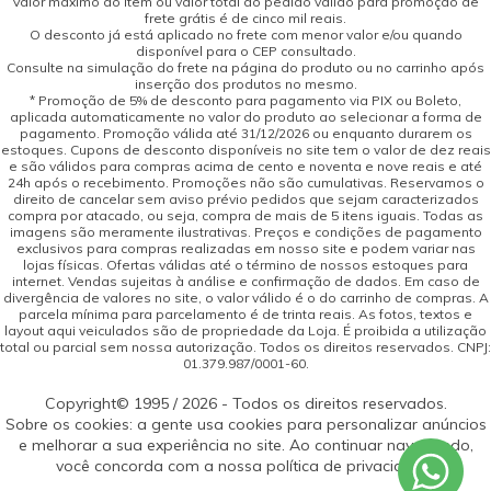
Valor máximo do item ou valor total do pedido válido para promoção de
frete grátis é de cinco mil reais.
O desconto já está aplicado no frete com menor valor e/ou quando
disponível para o CEP consultado.
Consulte na simulação do frete na página do produto ou no carrinho após
inserção dos produtos no mesmo.
* Promoção de 5% de desconto para pagamento via PIX ou Boleto,
aplicada automaticamente no valor do produto ao selecionar a forma de
pagamento. Promoção válida até 31/12/2026 ou enquanto durarem os
estoques. Cupons de desconto disponíveis no site tem o valor de dez reais
e são válidos para compras acima de cento e noventa e nove reais e até
24h após o recebimento. Promoções não são cumulativas. Reservamos o
direito de cancelar sem aviso prévio pedidos que sejam caracterizados
compra por atacado, ou seja, compra de mais de 5 itens iguais. Todas as
imagens são meramente ilustrativas. Preços e condições de pagamento
exclusivos para compras realizadas em nosso site e podem variar nas
lojas físicas. Ofertas válidas até o término de nossos estoques para
internet. Vendas sujeitas à análise e confirmação de dados. Em caso de
divergência de valores no site, o valor válido é o do carrinho de compras. A
parcela mínima para parcelamento é de trinta reais. As fotos, textos e
layout aqui veiculados são de propriedade da Loja. É proibida a utilização
total ou parcial sem nossa autorização. Todos os direitos reservados. CNPJ:
01.379.987/0001-60.
Copyright© 1995 / 2026 - Todos os direitos reservados.
Sobre os cookies: a gente usa cookies para personalizar anúncios
e melhorar a sua experiência no site. Ao continuar navegando,
você concorda com a nossa política de privacidade.