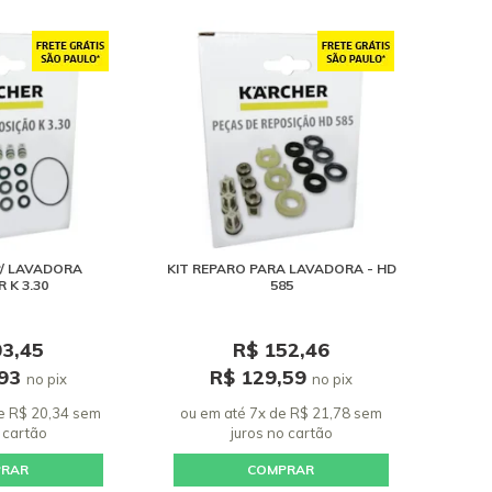
P/ LAVADORA
KIT REPARO PARA LAVADORA - HD
 K 3.30
585
03,45
R$ 152,46
,93
R$ 129,59
no pix
no pix
e R$ 20,34 sem
ou em até 7x de R$ 21,78 sem
 cartão
juros
no cartão
PRAR
COMPRAR