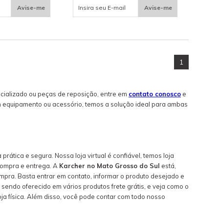
Avise-me
Avise-me
1
ecializado ou peças de reposição, entre em
contato conosco
e
 equipamento ou acessório, temos a solução ideal para ambas
prática e segura. Nossa loja virtual é confiável, temos loja
compra e entrega. A
Karcher no Mato Grosso do Sul
está,
pra. Basta entrar em contato, informar o produto desejado e
 sendo oferecido em vários produtos frete grátis, e veja como o
a física. Além disso, você pode contar com todo nosso