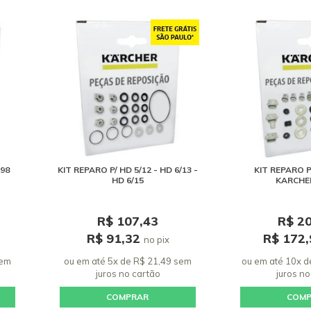
98
KIT REPARO P/ HD 5/12 - HD 6/13 -
KIT REPARO 
HD 6/15
KARCHER
R$ 107,43
R$ 2
R$ 91,32
R$ 172
no pix
sem
ou em até 5x de R$ 21,49 sem
ou em até 10x d
juros
no cartão
juros
no
COMPRAR
COM