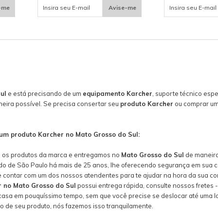
-me
Avise-me
ul
e está precisando de um
equipamento Karcher
, suporte técnico esp
eira possível. Se precisa consertar seu
produto Karcher
ou comprar um
um produto Karcher no Mato Grosso do Sul:
os os produtos da marca e entregamos no
Mato Grosso do Sul
de maneira 
ado de São Paulo há mais de 25 anos, lhe oferecendo segurança em sua 
 contar com um dos nossos atendentes para te ajudar na hora da sua com
 no Mato Grosso do Sul
possui entrega rápida, consulte nossos fretes -
asa em pouquíssimo tempo, sem que você precise se deslocar até uma loj
ão de seu produto, nós fazemos isso tranquilamente.