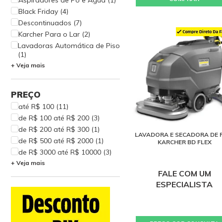
Aspiradores de Pó e Água (1)
Black Friday (4)
Descontinuados (7)
Karcher Para o Lar (2)
Lavadoras Automática de Piso
(1)
+ Veja mais
Lavadoras Automáticas (1)
Lavadoras de Alta Pressão (6)
Lavadoras de Operação a Pé
PREÇO
(4)
até R$ 100 (11)
Lavadoras Profissionais (3)
de R$ 100 até R$ 200 (3)
Lavadoras Residenciais (3)
de R$ 200 até R$ 300 (1)
Limpadoras a Vapor (2)
LAVADORA E SECADORA DE 
de R$ 500 até R$ 2000 (1)
KARCHER BD FLEX
Limpadoras Estofados e
Carpetes (1)
de R$ 3000 até R$ 10000 (3)
+ Veja mais
Peças de Reposição (5)
de R$ 10000 até R$ 30000 (5)
FALE COM UM
Soluções Especiais (1)
ESPECIALISTA
Todos Modelos (1)
Todos os Modelos (4)
Uso Profissional (6)
Uso Residencial (2)