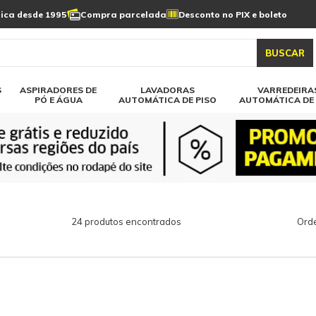
Limpeza de painel
sica desde 1995
Compra parcelada
Desconto no PIX e boleto
s automática
Linha a bateria
Varredeiras automática
Detergentes
solar
as automática
Aspiradores de pó e água
BUSCAR
elos karcher
Todos modelos karcher
S
ASPIRADORES DE
LAVADORAS
VARREDEIRA
PÓ E ÁGUA
AUTOMÁTICA DE PISO
AUTOMÁTICA DE 
24 produtos encontrados
Orde