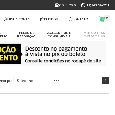
(19) 3020-0339
(19) 99768-0711
0
MINHA CONTA
PEDIDOS
CONTATO
S
PEÇAS DE
ACESSÓRIOS E
VER OUTRAS
PISO
REPOSIÇÃO
CONSUMÍVEIS
CATEGORIAS
1
nar por: