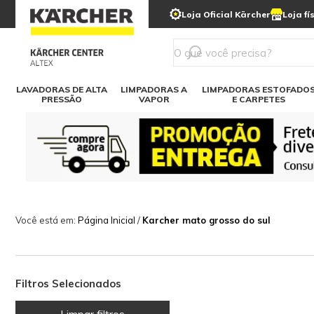
municipais
Limpeza com gelo seco
Loja Oficial Kärcher
Loja fí
Detergentes
Lavadora
Kärcher para o lar
Soluções digitais
Linha a bateria
Varredeir
Todos mod
LAVADORAS DE ALTA
LIMPADORAS A
LIMPADORAS ESTOFADO
PRESSÃO
VAPOR
E CARPETES
Você está em:
Página Inicial
/
Karcher mato grosso do sul
Filtros Selecionados