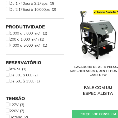
De 1.740psi à 2.175psi (3)
De 2.175psi à 10.000psi (2)
PRODUTIVIDADE
1.000 à 3.000 m²/h (2)
200 à 1.000 m²/h (1)
4.000 à 5.000 m²/h (1)
RESERVATÓRIO
LAVADORA DE ALTA PRESS
Até 5L (1)
KARCHER ÁGUA QUENTE HDS 
De 30L a 60L (2)
CAGE NEW
De 60L à 150L (1)
FALE COM UM
ESPECIALISTA
TENSÃO
127V (3)
220V (7)
PREÇO SOB CONSULTA
Bateria (2)