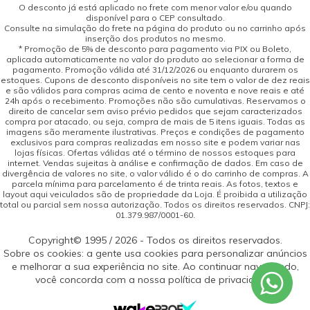
O desconto já está aplicado no frete com menor valor e/ou quando
disponível para o CEP consultado.
Consulte na simulação do frete na página do produto ou no carrinho após
inserção dos produtos no mesmo.
* Promoção de 5% de desconto para pagamento via PIX ou Boleto,
aplicada automaticamente no valor do produto ao selecionar a forma de
pagamento. Promoção válida até 31/12/2026 ou enquanto durarem os
estoques. Cupons de desconto disponíveis no site tem o valor de dez reais
e são válidos para compras acima de cento e noventa e nove reais e até
24h após o recebimento. Promoções não são cumulativas. Reservamos o
direito de cancelar sem aviso prévio pedidos que sejam caracterizados
compra por atacado, ou seja, compra de mais de 5 itens iguais. Todas as
imagens são meramente ilustrativas. Preços e condições de pagamento
exclusivos para compras realizadas em nosso site e podem variar nas
lojas físicas. Ofertas válidas até o término de nossos estoques para
internet. Vendas sujeitas à análise e confirmação de dados. Em caso de
divergência de valores no site, o valor válido é o do carrinho de compras. A
parcela mínima para parcelamento é de trinta reais. As fotos, textos e
layout aqui veiculados são de propriedade da Loja. É proibida a utilização
total ou parcial sem nossa autorização. Todos os direitos reservados. CNPJ:
01.379.987/0001-60.
Copyright© 1995 / 2026 - Todos os direitos reservados.
Sobre os cookies: a gente usa cookies para personalizar anúncios
e melhorar a sua experiência no site. Ao continuar navegando,
você concorda com a nossa política de privacidade.