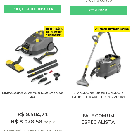
juros
no cartão
PREÇO SOB CONSULTA
COMPRAR
LIMPADORA A VAPOR KARCHER SG
LIMPADORA DE ESTOFADO E
4/4
CARPETE KARCHER PUZZI 10/1
R$ 9.504,21
FALE COM UM
R$ 8.078,58
ESPECIALISTA
no pix
ou em até 10x de R$ 950,42 sem