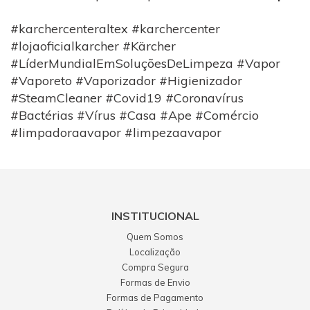
#karchercenteraltex #karchercenter
#lojaoficialkarcher #Kärcher
#LíderMundialEmSoluçõesDeLimpeza #Vapor
#Vaporeto #Vaporizador #Higienizador
#SteamCleaner #Covid19 #Coronavírus
#Bactérias #Vírus #Casa #Ape #Comércio
#limpadoraavapor #limpezaavapor
INSTITUCIONAL
Quem Somos
Localização
Compra Segura
Formas de Envio
Formas de Pagamento