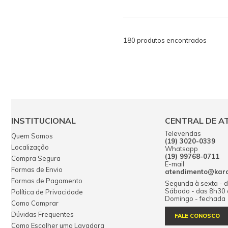
180 produtos encontrados
INSTITUCIONAL
CENTRAL DE A
Televendas
Quem Somos
(19) 3020-0339
Localização
Whatsapp
(19) 99768-0711
Compra Segura
E-mail
Formas de Envio
atendimento@karch
Formas de Pagamento
Segunda à sexta - 
Sábado - das 8h30
Política de Privacidade
Domingo - fechada
Como Comprar
Dúvidas Frequentes
FALE CONOSCO
Como Escolher uma Lavadora