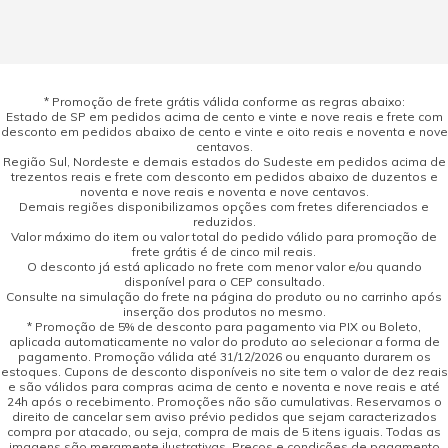
* Promoção de frete grátis válida conforme as regras abaixo:
Estado de SP em pedidos acima de cento e vinte e nove reais e frete com
desconto em pedidos abaixo de cento e vinte e oito reais e noventa e nove
centavos.
Região Sul, Nordeste e demais estados do Sudeste em pedidos acima de
trezentos reais e frete com desconto em pedidos abaixo de duzentos e
noventa e nove reais e noventa e nove centavos.
Demais regiões disponibilizamos opções com fretes diferenciados e
reduzidos.
Valor máximo do item ou valor total do pedido válido para promoção de
frete grátis é de cinco mil reais.
O desconto já está aplicado no frete com menor valor e/ou quando
disponível para o CEP consultado.
Consulte na simulação do frete na página do produto ou no carrinho após
inserção dos produtos no mesmo.
* Promoção de 5% de desconto para pagamento via PIX ou Boleto,
aplicada automaticamente no valor do produto ao selecionar a forma de
pagamento. Promoção válida até 31/12/2026 ou enquanto durarem os
estoques. Cupons de desconto disponíveis no site tem o valor de dez reais
e são válidos para compras acima de cento e noventa e nove reais e até
24h após o recebimento. Promoções não são cumulativas. Reservamos o
direito de cancelar sem aviso prévio pedidos que sejam caracterizados
compra por atacado, ou seja, compra de mais de 5 itens iguais. Todas as
imagens são meramente ilustrativas. Preços e condições de pagamento