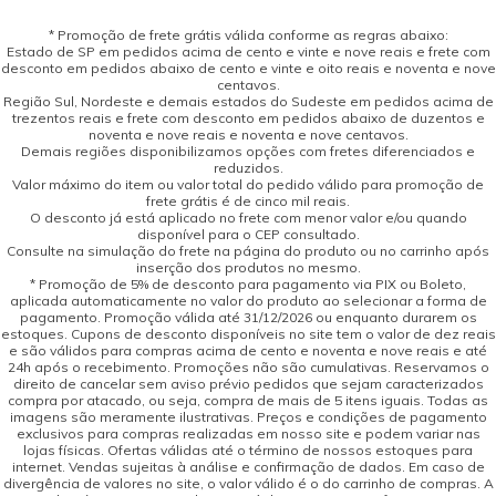
* Promoção de frete grátis válida conforme as regras abaixo:
Estado de SP em pedidos acima de cento e vinte e nove reais e frete com
desconto em pedidos abaixo de cento e vinte e oito reais e noventa e nove
centavos.
Região Sul, Nordeste e demais estados do Sudeste em pedidos acima de
trezentos reais e frete com desconto em pedidos abaixo de duzentos e
noventa e nove reais e noventa e nove centavos.
Demais regiões disponibilizamos opções com fretes diferenciados e
reduzidos.
Valor máximo do item ou valor total do pedido válido para promoção de
frete grátis é de cinco mil reais.
O desconto já está aplicado no frete com menor valor e/ou quando
disponível para o CEP consultado.
Consulte na simulação do frete na página do produto ou no carrinho após
inserção dos produtos no mesmo.
* Promoção de 5% de desconto para pagamento via PIX ou Boleto,
aplicada automaticamente no valor do produto ao selecionar a forma de
pagamento. Promoção válida até 31/12/2026 ou enquanto durarem os
estoques. Cupons de desconto disponíveis no site tem o valor de dez reais
e são válidos para compras acima de cento e noventa e nove reais e até
24h após o recebimento. Promoções não são cumulativas. Reservamos o
direito de cancelar sem aviso prévio pedidos que sejam caracterizados
compra por atacado, ou seja, compra de mais de 5 itens iguais. Todas as
imagens são meramente ilustrativas. Preços e condições de pagamento
exclusivos para compras realizadas em nosso site e podem variar nas
lojas físicas. Ofertas válidas até o término de nossos estoques para
internet. Vendas sujeitas à análise e confirmação de dados. Em caso de
divergência de valores no site, o valor válido é o do carrinho de compras. A