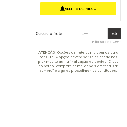
ra Fino Curto
meses conforme
ALERTA DE PREÇO
Calcule o frete
Não sabe o CEP?
ATENÇÃO:
Opções de frete acima apenas para
consulta. A opção deverá ser selecionada nas
próximas telas, na finalização do pedido. Clique
no botão "comprar" acima, depois em "finalizar
compra" e siga os procedimentos solicitados.