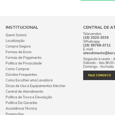
INSTITUCIONAL
CENTRAL DE A
Televendas
Quem Somos
(19) 3020-0339
Localização
Whatsapp
(19) 99768-0711
Compra Segura
E-mail
Formas de Envio
atendimento@karch
Formas de Pagamento
Segunda à sexta - 
Sábado - das 8h30
Política de Privacidade
Domingo - fechada
Como Comprar
Dúvidas Frequentes
FALE CONOSCO
Como Escolher uma Lavadora
Dicas de Uso e Equipamentos Kärcher
Central de Atendimento
Política de Troca e Devolução
Política De Garantia
Assistência Técnica
Promoções