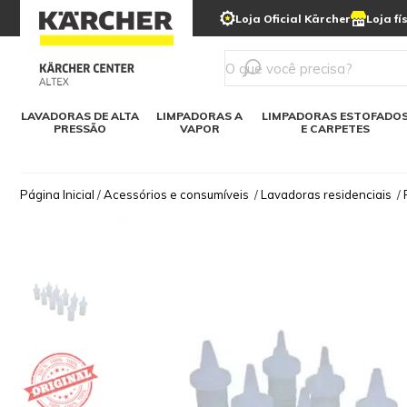
municipais
Limpeza com gelo seco
Loja Oficial Kärcher
Loja fí
Detergentes
Lavadora
Kärcher para o lar
Soluções digitais
Linha a bateria
Varredeir
Todos mod
LAVADORAS DE ALTA
LIMPADORAS A
LIMPADORAS ESTOFADO
PRESSÃO
VAPOR
E CARPETES
Página Inicial
/
Acessórios e consumíveis
/
Lavadoras residenciais
/