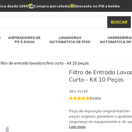
Limpeza de painel
sica desde 1995
Compra parcelada
Desconto no PIX e boleto
s automática
Linha a bateria
Varredeiras automática
Detergentes
solar
as automática
Aspiradores de pó e água
BUSCAR
elos karcher
Todos modelos karcher
S
ASPIRADORES DE
LAVADORAS
VARREDEIRA
PÓ E ÁGUA
AUTOMÁTICA DE PISO
AUTOMÁTICA DE 
Filtro de entrada lavadora fino curto - kit 10 peças
Filtro de Entrada Lava
Curto - Kit 10 Peças
SKU
31130
Avalie
Peça de reposição original Kärcher
peças originais garantem a qualida
segurança do equipamento e do op
Leia mais
tenha dúvidas consulte-nos: (19) 99