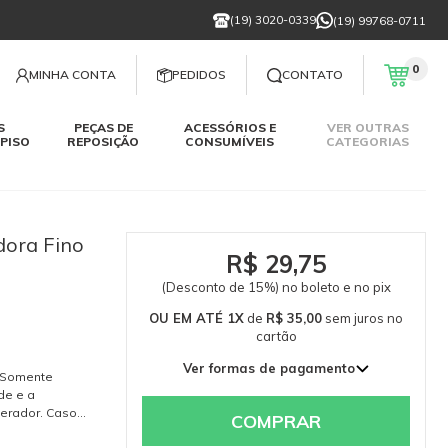
(19) 3020-0339
(19) 99768-0711
0
MINHA CONTA
PEDIDOS
CONTATO
S
PEÇAS DE
ACESSÓRIOS E
VER OUTRAS
PISO
REPOSIÇÃO
CONSUMÍVEIS
CATEGORIAS
dora Fino
R$ 29,75
(Desconto de 15%) no boleto e no pix
OU EM ATÉ 1X
de
R$ 35,00
sem juros
no
cartão
Ver formas de pagamento
. Somente
1x de R$ 35,00 sem juros
de e a
erador. Caso
COMPRAR
768-0711. Itens