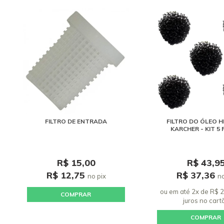
FILTRO DE ENTRADA
FILTRO DO ÓLEO H
KARCHER - KIT 5
R$ 15,00
R$ 43,9
R$ 12,75
R$ 37,36
no pix
no
ou em até 2x de R$ 
COMPRAR
juros
no cart
COMPRAR