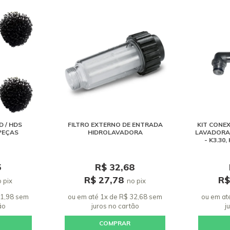
D / HDS
FILTRO EXTERNO DE ENTRADA
KIT CONE
 PEÇAS
HIDROLAVADORA
LAVADORA
- K3.30, 
5
R$ 32,68
R$ 27,78
R$
 pix
no pix
21,98 sem
ou em até 1x de R$ 32,68 sem
ou em at
ão
juros
no cartão
j
COMPRAR