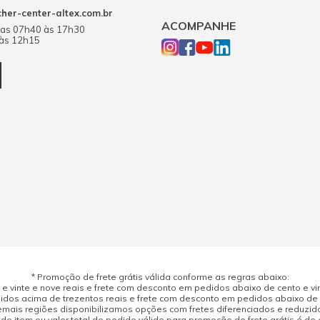
er-center-altex.com.br
ACOMPANHE
das 07h40 às 17h30
 às 12h15
* Promoção de frete grátis válida conforme as regras abaixo:
 vinte e nove reais e frete com desconto em pedidos abaixo de cento e vint
dos acima de trezentos reais e frete com desconto em pedidos abaixo de d
mais regiões disponibilizamos opções com fretes diferenciados e reduzid
do item ou valor total do pedido válido para promoção de frete grátis é de ci