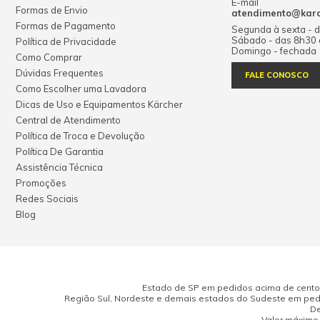
E-mail
Formas de Envio
atendimento@karch
Formas de Pagamento
Segunda à sexta - 
Sábado - das 8h30
Política de Privacidade
Domingo - fechada
Como Comprar
Dúvidas Frequentes
FALE CONOSCO
Como Escolher uma Lavadora
Dicas de Uso e Equipamentos Kärcher
Central de Atendimento
Política de Troca e Devolução
Política De Garantia
Assistência Técnica
Promoções
Redes Sociais
Blog
Estado de SP em pedidos acima de cento e
Região Sul, Nordeste e demais estados do Sudeste em pedi
De
Valor máximo 