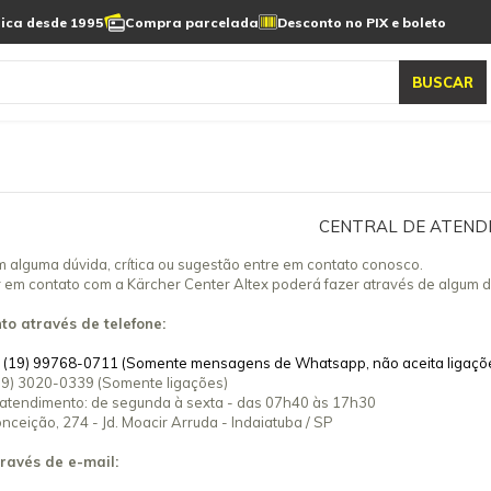
sica desde 1995
Compra parcelada
Desconto no PIX e boleto
as automática
Aspiradores de pó e água
elos karcher
Todos modelos karcher
BUSCAR
S
ASPIRADORES DE
LAVADORAS
VARREDEIRA
PÓ E ÁGUA
AUTOMÁTICA DE PISO
AUTOMÁTICA DE 
CENTRAL DE ATEND
 alguma dúvida, crítica ou sugestão entre em contato conosco.
r em contato com a Kärcher Center Altex poderá fazer através de algum d
o através de telefone:
:
(19) 99768-0711 (Somente mensagens de Whatsapp, não aceita ligaçõe
(19) 3020-0339 (Somente ligações)
 atendimento: de segunda à sexta - das 07h40 às 17h30
ceição, 274 - Jd. Moacir Arruda - Indaiatuba / SP
ravés de e-mail: