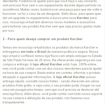
atendente. Podemos te ajudar para que você faça o seu conserto,
sem precisar ficar sem o seu equipamento durante algum período na
assistência. Muitas vezes, basta trocar uma peça para que ele volte a
funcionar, se for o caso de um desgaste. Além disso, para quem quer
dar um upgrade no equipamento e busca uma nova
Karcher
para
isso, nossa loja virtual tem diversos novos modelos e acessórios
para turbinar seu produto Karcher sem que seja preciso gastar muito
por isso.
2 - Para quem deseja comprar um produto Karcher:
Temos em nossa loja virtual todos os produtos da marca Karcher e
entregamos
em todo o Brasil
de maneira prática e segura. Nossa
loja virtual é confiável, temos loja física com amplo estoque no Estado
de São Paulo há mais de 25 anos, lhe oferecendo segurança em sua
compra e entrega. A
loja oficial Karcher
está, hoje, 100% online,
mas você pode contar com um dos nossos atendentes para te ajudar
na hora da sua compra. Basta entrar em contato, informar o produto
desejado e aguardar informações. A
loja oficial Karcher
possui
entrega rápida, consulte nossos fretes - sendo oferecido em vários
produtos frete grátis, e veja como o seu produto pode chegar na sua
casa em pouquíssimo tempo, sem que você precise se deslocar até
uma loja física. Além disso, você pode contar com todo nosso suporte
na sua compra e utilização de seu produto, nós fazemos isso
tranquilamente.