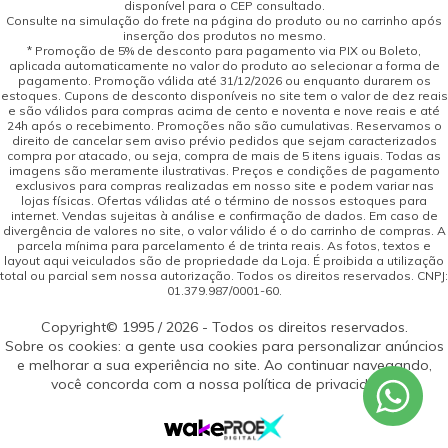
disponível para o CEP consultado.
Consulte na simulação do frete na página do produto ou no carrinho após
inserção dos produtos no mesmo.
* Promoção de 5% de desconto para pagamento via PIX ou Boleto,
aplicada automaticamente no valor do produto ao selecionar a forma de
pagamento. Promoção válida até 31/12/2026 ou enquanto durarem os
estoques. Cupons de desconto disponíveis no site tem o valor de dez reais
e são válidos para compras acima de cento e noventa e nove reais e até
24h após o recebimento. Promoções não são cumulativas. Reservamos o
direito de cancelar sem aviso prévio pedidos que sejam caracterizados
compra por atacado, ou seja, compra de mais de 5 itens iguais. Todas as
imagens são meramente ilustrativas. Preços e condições de pagamento
exclusivos para compras realizadas em nosso site e podem variar nas
lojas físicas. Ofertas válidas até o término de nossos estoques para
internet. Vendas sujeitas à análise e confirmação de dados. Em caso de
divergência de valores no site, o valor válido é o do carrinho de compras. A
parcela mínima para parcelamento é de trinta reais. As fotos, textos e
layout aqui veiculados são de propriedade da Loja. É proibida a utilização
total ou parcial sem nossa autorização. Todos os direitos reservados. CNPJ:
01.379.987/0001-60.
Copyright© 1995 / 2026 - Todos os direitos reservados.
Sobre os cookies: a gente usa cookies para personalizar anúncios
e melhorar a sua experiência no site. Ao continuar navegando,
você concorda com a nossa política de privacidade.