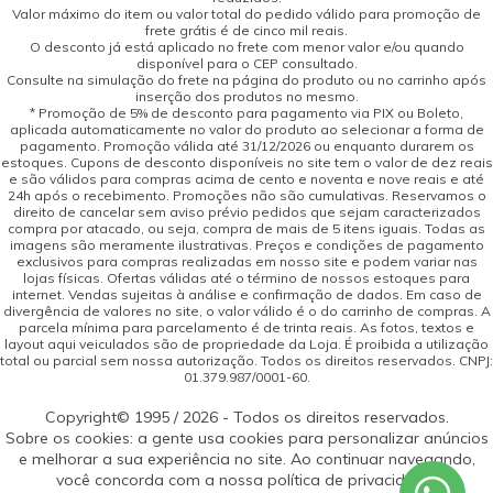
Valor máximo do item ou valor total do pedido válido para promoção de
frete grátis é de cinco mil reais.
O desconto já está aplicado no frete com menor valor e/ou quando
disponível para o CEP consultado.
Consulte na simulação do frete na página do produto ou no carrinho após
inserção dos produtos no mesmo.
* Promoção de 5% de desconto para pagamento via PIX ou Boleto,
aplicada automaticamente no valor do produto ao selecionar a forma de
pagamento. Promoção válida até 31/12/2026 ou enquanto durarem os
estoques. Cupons de desconto disponíveis no site tem o valor de dez reais
e são válidos para compras acima de cento e noventa e nove reais e até
24h após o recebimento. Promoções não são cumulativas. Reservamos o
direito de cancelar sem aviso prévio pedidos que sejam caracterizados
compra por atacado, ou seja, compra de mais de 5 itens iguais. Todas as
imagens são meramente ilustrativas. Preços e condições de pagamento
exclusivos para compras realizadas em nosso site e podem variar nas
lojas físicas. Ofertas válidas até o término de nossos estoques para
internet. Vendas sujeitas à análise e confirmação de dados. Em caso de
divergência de valores no site, o valor válido é o do carrinho de compras. A
parcela mínima para parcelamento é de trinta reais. As fotos, textos e
layout aqui veiculados são de propriedade da Loja. É proibida a utilização
total ou parcial sem nossa autorização. Todos os direitos reservados. CNPJ:
01.379.987/0001-60.
Copyright© 1995 / 2026 - Todos os direitos reservados.
Sobre os cookies: a gente usa cookies para personalizar anúncios
e melhorar a sua experiência no site. Ao continuar navegando,
você concorda com a nossa política de privacidade.